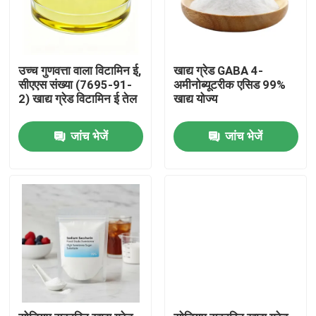
उच्च गुणवत्ता वाला विटामिन ई,
खाद्य ग्रेड GABA 4-
सीएएस संख्या (7695-91-
अमीनोब्यूटरीक एसिड 99%
2) खाद्य ग्रेड विटामिन ई तेल
खाद्य योज्य
जांच भेजें
जांच भेजें
घर
उत्पादों
वीडियो