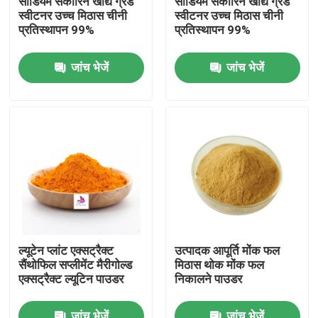
सोडियम सकारिन खाद्य ग्रेड
सोडियम सकारिन खाद्य ग्रेड
स्वीटनर उच्च मिठास चीनी
स्वीटनर उच्च मिठास चीनी
प्रतिस्थापन 99%
प्रतिस्थापन 99%
हमारे बारे में
जांच भेजें
जांच भेजें
कारखाना भ्रमण
गुणवत्ता नियंत्रण
संपर्क करें
समाचार
ल्यूटेन प्लांट एक्सट्रैक्ट
उत्पादक आपूर्ति मोंक फल
सैंथोफिल सप्लीमेंट मैरीगोल्ड
मिठास थोक मोंक फल
एक उद्धरण का अनुरोध करें
एक्सट्रैक्ट ल्यूटिन पाउडर
निकालने पाउडर
प्राकृतिक पौधे का अर्क
जांच भेजें
जांच भेजें