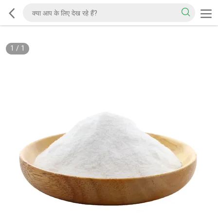
1
/
1