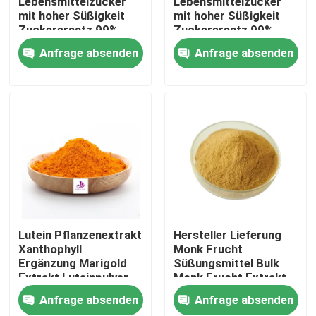
Lebensmittelzucker
Lebensmittelzucker
mit hoher Süßigkeit
mit hoher Süßigkeit
Zuckerersatz 99%
Zuckerersatz 99%
Über uns
Anfrage absenden
Anfrage absenden
Fabrik-Ausflug
Qualitätskontrolle
Kontakt US
Nachrichten
Lutein Pflanzenextrakt
Hersteller Lieferung
Xanthophyll
Monk Frucht
Ergänzung Marigold
Süßungsmittel Bulk
Fordern Sie ein Zitat
Extrakt Luteinpulver
Monk Frucht Extrakt
Pulver
Anfrage absenden
Anfrage absenden
Natürlicher Pflanzenauszug