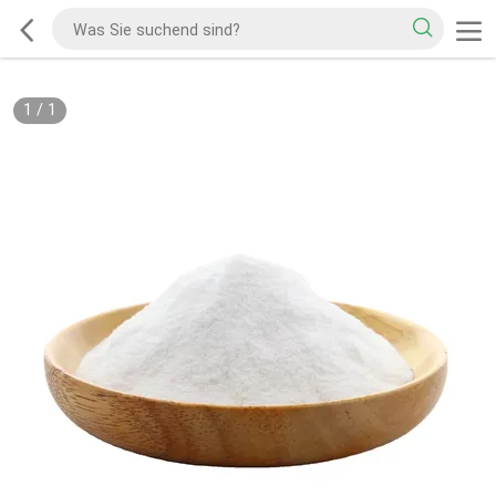
1
/
1