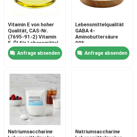
Vitamin E von hoher
Lebensmittelqualität
Qualität, CAS-Nr.
GABA 4-
(7695-91-2) Vitamin
Aminobuttersäure
E-Öl für Lebensmittel
99%
Lebensmittelzusatzstoffe
Anfrage absenden
Anfrage absenden
Haus
Produkte
Natriumsaccharine
Natriumsaccharine
Videos