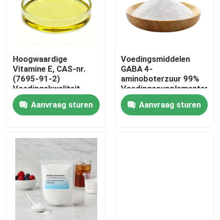
Hoogwaardige
Voedingsmiddelen
Vitamine E, CAS-nr.
GABA 4-
(7695-91-2)
aminoboterzuur 99%
Voedingskwaliteit
Voedingssupplementen
Vitamine E Olie
Aanvraag sturen
Aanvraag sturen
Huis
Producten
Video's