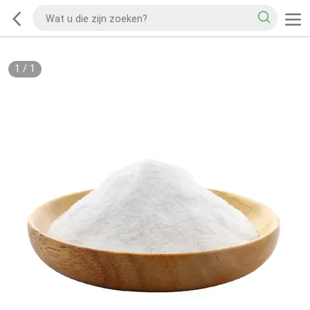
1
/
1