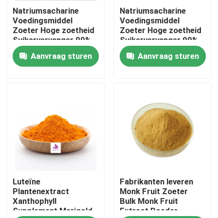
Natriumsacharine
Natriumsacharine
Voedingsmiddel
Voedingsmiddel
Ongeveer ons
Zoeter Hoge zoetheid
Zoeter Hoge zoetheid
Suikervervanger 99%
Suikervervanger 99%
Aanvraag sturen
Aanvraag sturen
Fabrieksreis
Kwaliteitscontrole
Contact de V.S.
Nieuws
Luteïne
Fabrikanten leveren
Verzoek om een Citaat
Plantenextract
Monk Fruit Zoeter
Xanthophyll
Bulk Monk Fruit
Supplement Marigold
Extract Poeder
Natuurlijk Installatieuittreksel