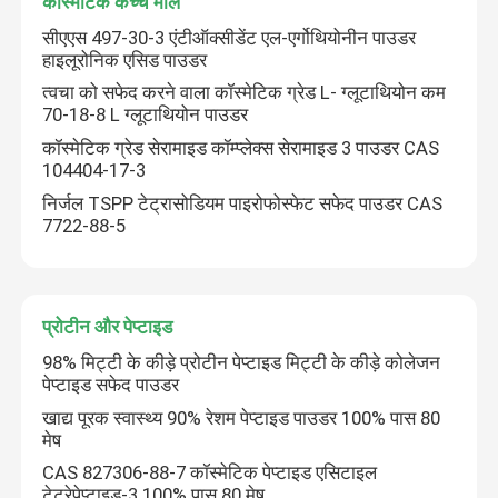
कॉस्मेटिक कच्चे माल
सीएएस 497-30-3 एंटीऑक्सीडेंट एल-एर्गोथियोनीन पाउडर
हाइलूरोनिक एसिड पाउडर
हमारे बारे में
त्वचा को सफेद करने वाला कॉस्मेटिक ग्रेड L- ग्लूटाथियोन कम
70-18-8 L ग्लूटाथियोन पाउडर
कारखाना भ्रमण
कॉस्मेटिक ग्रेड सेरामाइड कॉम्प्लेक्स सेरामाइड 3 पाउडर CAS
104404-17-3
निर्जल TSPP टेट्रासोडियम पाइरोफोस्फेट सफेद पाउडर CAS
गुणवत्ता नियंत्रण
7722-88-5
संपर्क करें
प्रोटीन और पेप्टाइड
समाचार
98% मिट्टी के कीड़े प्रोटीन पेप्टाइड मिट्टी के कीड़े कोलेजन
पेप्टाइड सफेद पाउडर
एक उद्धरण का अनुरोध करें
खाद्य पूरक स्वास्थ्य 90% रेशम पेप्टाइड पाउडर 100% पास 80
मेष
CAS 827306-88-7 कॉस्मेटिक पेप्टाइड एसिटाइल
प्राकृतिक पौधे का अर्क
टेट्रेपेप्टाइड-3 100% पास 80 मेष