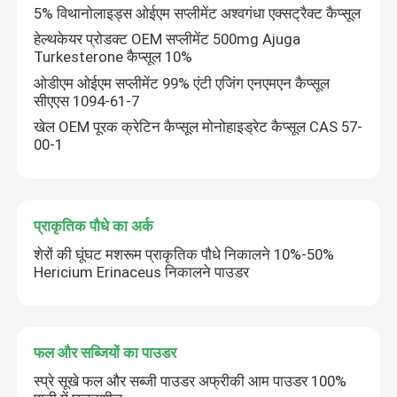
5% विथानोलाइड्स ओईएम सप्लीमेंट अश्वगंधा एक्सट्रैक्ट कैप्सूल
हेल्थकेयर प्रोडक्ट OEM सप्लीमेंट 500mg Ajuga
प्रोटीन और पेप्टाइड
Turkesterone कैप्सूल 10%
ओडीएम ओईएम सप्लीमेंट 99% एंटी एजिंग एनएमएन कैप्सूल
प्रोबायोटिक्स पाउडर
सीएएस 1094-61-7
खेल OEM पूरक क्रेटिन कैप्सूल मोनोहाइड्रेट कैप्सूल CAS 57-
00-1
OEM पूरक
प्राकृतिक पौधे का अर्क
शेरों की घूंघट मशरूम प्राकृतिक पौधे निकालने 10%-50%
Hericium Erinaceus निकालने पाउडर
फल और सब्जियों का पाउडर
स्प्रे सूखे फल और सब्जी पाउडर अफ्रीकी आम पाउडर 100%