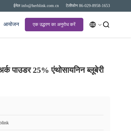
ईमेल info@herblink.com.cn
टेलीफोन 86-029-8958-1653


आयोजन
एक उद्धरण का अनुरोध करें
ी अर्क पाउडर 25% एंथोसायनिन ब्लूबेरी
blink