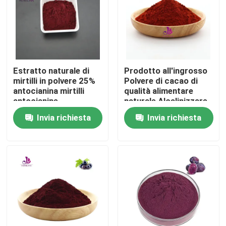
Estratto naturale di
Prodotto all'ingrosso
mirtilli in polvere 25%
Polvere di cacao di
antocianina mirtilli
qualità alimentare
antocianine
naturale Alcalinizzare
Polvere di cacao
Invia richiesta
Invia richiesta
Casa
Prodotti
Video