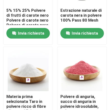
5% 15% 25% Polvere
Estrazione naturale di
Circa noi
di frutti di carote nero
carota nera in polvere
Polvere di carote nero
100% Pass 80 Mesh
Polvere di carote nero
Giro della fabbrica
essiccata Estratto di
Invia richiesta
Invia richiesta
carote nero in polvere
Controllo di qualità
Contatto Stati Uniti
Notizie
Richieda una citazione
Materia prima
Polvere di anguria,
selezionata Taro in
succo di anguria in
polvere ricco di fibre
polvere idrosolubile,
Estratto naturale della pianta