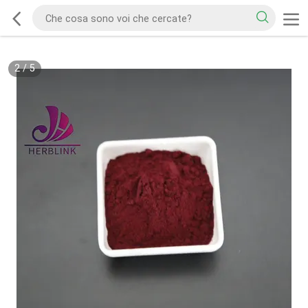
2
/
5