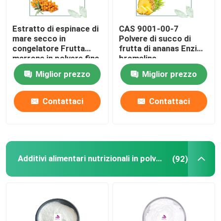
Estratto di espinace di
CAS 9001-00-7
mare secco in
Polvere di succo di
congelatore Frutta
frutta di ananas Enzima
marrone in polvere fine
bromelina
Miglior prezzo
Miglior prezzo
Contattaci
Contattaci
Casa
Additivi alimentari nutrizionali in polvere
(92)
Prodotti
Video