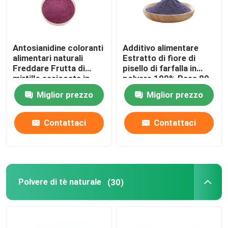
Polvere di frutta e verdura
Antosianidine coloranti
Additivo alimentare
alimentari naturali
Estratto di fiore di
Additivi alimentari nutrizionali in polvere
Freddare Frutta di
pisello di farfalla in
mirtillo essiccata in
polvere 100% Pass 80
polvere
Mesh
Polvere di colorante alimentare naturale
Miglior prezzo
Miglior prezzo
Contattaci
Contattaci
Polvere di tè naturale
Polvere per la cura della salute
Polvere di tè naturale
(30)
Vitamina degli aminoacidi
Materie prime cosmetiche