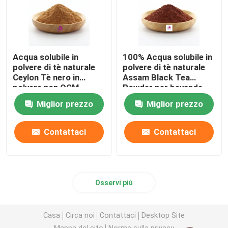
Proteine e peptidi
Probiotici in polvere
Acqua solubile in
100% Acqua solubile in
polvere di tè naturale
polvere di tè naturale
Ceylon Tè nero in
Assam Black Tea
polvere non OGM
Powder per bevande
Supplemento OEM
Vegano
Miglior prezzo
Miglior prezzo
Contattaci
Contattaci
Osservi più
Casa
Circa noi
Contattaci
Desktop Site