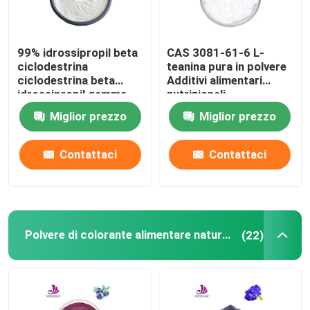
Circa noi
99% idrossipropil beta
CAS 3081-61-6 L-
ciclodestrina
teanina pura in polvere
ciclodestrina beta
Additivi alimentari
Giro della fabbrica
idrossipropil gamma
nutrizionali
ciclodestrina
Miglior prezzo
Miglior prezzo
Controllo di qualità
Contattaci
Contattaci
Contatto Stati Uniti
Notizie
Polvere di colorante alimentare naturale
(22)
Richieda una citazione
Estratto naturale della pianta