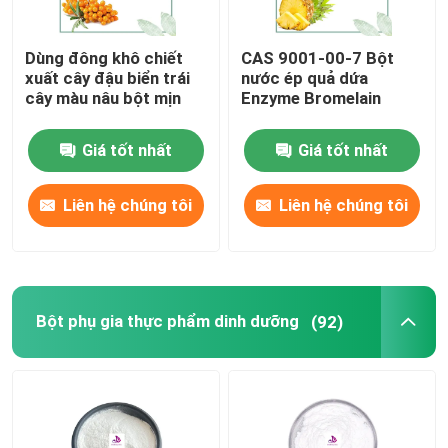
Dùng đông khô chiết
CAS 9001-00-7 Bột
xuất cây đậu biển trái
nước ép quả dứa
cây màu nâu bột mịn
Enzyme Bromelain
Giá tốt nhất
Giá tốt nhất
Liên hệ chúng tôi
Liên hệ chúng tôi
Trang chủ
Bột phụ gia thực phẩm dinh dưỡng
(92)
Các sản phẩm
Video