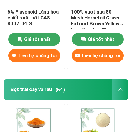
6% Flavonoid Lăng hoa
100% vượt qua 80
chiết xuất bột CAS
Mesh Horsetail Grass
8007-04-3
Extract Brown Yellow
Fine Powder 7%
Giá tốt nhất
Giá tốt nhất
Liên hệ chúng tôi
Liên hệ chúng tôi
Bột trái cây và rau
(54)