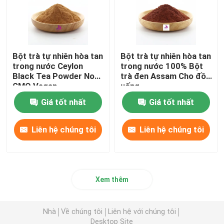
Protein và Peptide
Bột Probiotics
Bột trà tự nhiên hòa tan
Bột trà tự nhiên hòa tan
trong nước Ceylon
trong nước 100% Bột
Black Tea Powder Non
trà đen Assam Cho đồ
GMO Vegan
uống
Phụ lục OEM
Giá tốt nhất
Giá tốt nhất
Liên hệ chúng tôi
Liên hệ chúng tôi
Xem thêm
Nhà
Về chúng tôi
Liên hệ với chúng tôi
Desktop Site