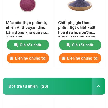
Bột trái cây và rau
Màu sắc thực phẩm tự
Chất phụ gia thực
nhiên Anthocyanidins
phẩm Bột chiết xuất
Bột phụ gia thực phẩm dinh dưỡng
Làm đông khô quả việt
hoa đậu hoa bướm
quất bột
100% Pass 80 Mesh
Bột sơn thực phẩm tự nhiên
Giá tốt nhất
Giá tốt nhất
Liên hệ chúng tôi
Liên hệ chúng tôi
Bột trà tự nhiên
Bột chăm sóc sức khỏe
Bột trà tự nhiên
(30)
Vitamin axit amin
Nguyên liệu mỹ phẩm