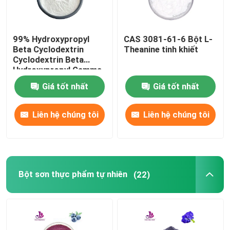
Về chúng tôi
99% Hydroxypropyl
CAS 3081-61-6 Bột L-
Beta Cyclodextrin
Theanine tinh khiết
Cyclodextrin Beta
Tham quan nhà máy
Hydroxypropyl Gamma
Cyclodextrin
Giá tốt nhất
Giá tốt nhất
Kiểm soát chất lượng
Liên hệ chúng tôi
Liên hệ chúng tôi
Liên hệ chúng tôi
Tin tức
Bột sơn thực phẩm tự nhiên
(22)
Yêu cầu báo giá
Chiết xuất thực vật tự nhiên