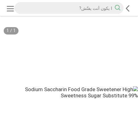
1
/
1