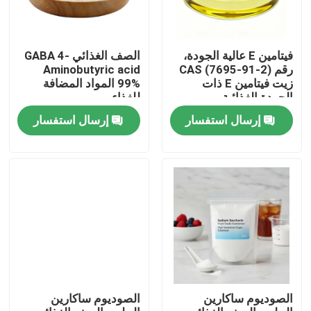
فيتامين E عالية الجودة،
الصف الغذائي GABA 4-
رقم CAS (7695-91-2)
Aminobutyric acid
زيت فيتامين E ذات
99% المواد المضافة
الجودة الغذائية
للغذاء
إرسال استفسار
إرسال استفسار
بيت
منتجات
الصوديوم ساكارين
الصوديوم ساكارين
أشرطة فيديو