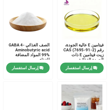
فيتامين E عالية الجودة،
الصف الغذائي GABA 4-
رقم CAS (7695-91-2)
Aminobutyric acid
زيت فيتامين E ذات
99% المواد المضافة
الجودة الغذائية
للغذاء
إرسال استفسار
إرسال استفسار
بيت
منتجات
أشرطة فيديو