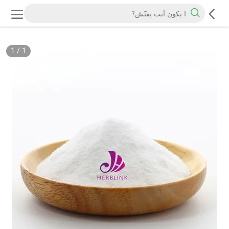
1
/
1