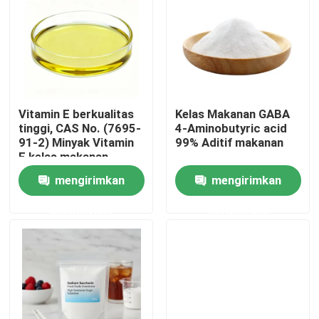
Vitamin E berkualitas
Kelas Makanan GABA
tinggi, CAS No. (7695-
4-Aminobutyric acid
91-2) Minyak Vitamin
99% Aditif makanan
E kelas makanan
mengirimkan
mengirimkan
permintaan
permintaan
Rumah
Produk
Video