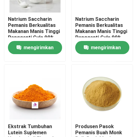
Tentang kami
Natrium Saccharin
Natrium Saccharin
Pemanis Berkualitas
Pemanis Berkualitas
Makanan Manis Tinggi
Makanan Manis Tinggi
Tur Pabrik
Pengganti Gula 99%
Pengganti Gula 99%
mengirimkan
mengirimkan
Kontrol kualitas
permintaan
permintaan
Hubungi kami
Berita
Permintaan Penawaran
Ekstrak Tumbuhan
Produsen Pasok
Lutein Suplemen
Pemanis Buah Monk
Ekstrak tumbuhan alami