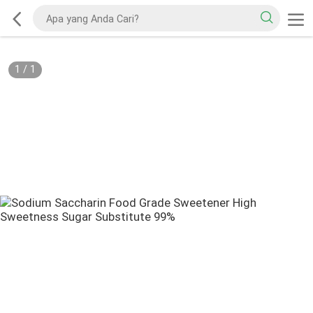
1
/
1