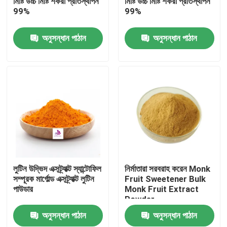
মিষ্টি উচ্চ মিষ্টি শর্করা প্রতিস্থাপন
মিষ্টি উচ্চ মিষ্টি শর্করা প্রতিস্থাপন
99%
99%
আমাদের সম্পর্কে
অনুসন্ধান পাঠান
অনুসন্ধান পাঠান
কারখানা ভ্রমণ
মান নিয়ন্ত্রণ
যোগাযোগ করুন
খবর
লুটিন উদ্ভিদ এক্সট্র্যাক্ট স্যান্টোফিল
নির্মাতারা সরবরাহ করেন Monk
সম্পূরক মার্গোল্ড এক্সট্র্যাক্ট লুটিন
Fruit Sweetener Bulk
পাউডার
Monk Fruit Extract
উদ্ধৃতির জন্য আবেদন
Powder
অনুসন্ধান পাঠান
অনুসন্ধান পাঠান
প্রাকৃতিক উদ্ভিদ নির্যাস