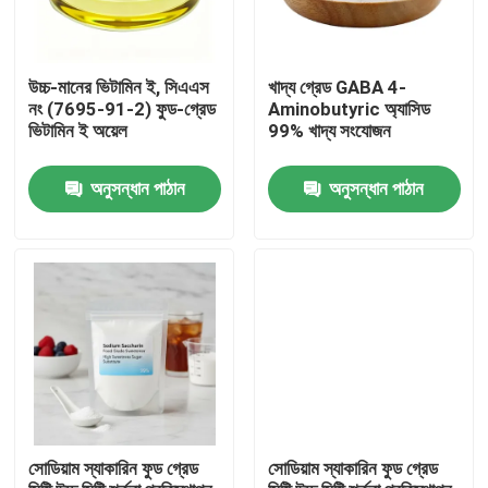
উচ্চ-মানের ভিটামিন ই, সিএএস
খাদ্য গ্রেড GABA 4-
নং (7695-91-2) ফুড-গ্রেড
Aminobutyric অ্যাসিড
ভিটামিন ই অয়েল
99% খাদ্য সংযোজন
অনুসন্ধান পাঠান
অনুসন্ধান পাঠান
বাড়ি
পণ্য
সোডিয়াম স্যাকারিন ফুড গ্রেড
সোডিয়াম স্যাকারিন ফুড গ্রেড
ভিডিও