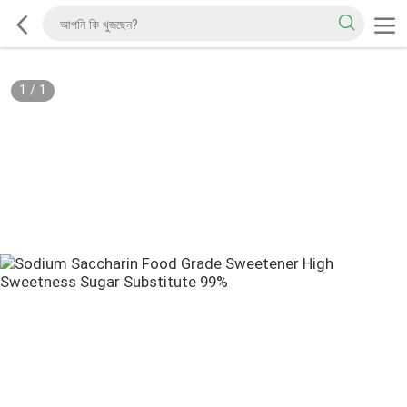
1
/
1