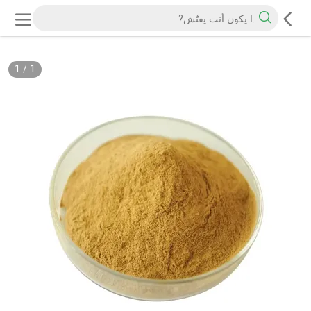
1
/
1