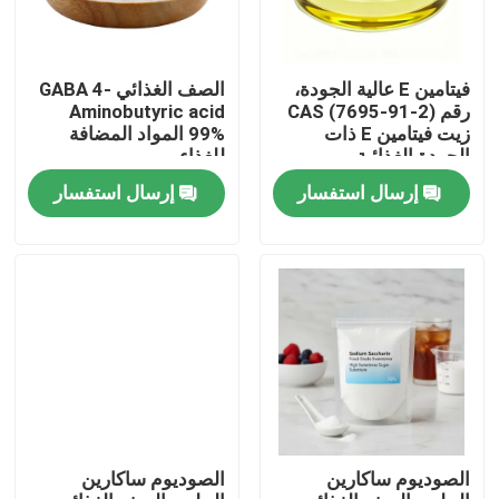
فيتامين E عالية الجودة،
الصف الغذائي GABA 4-
رقم CAS (7695-91-2)
Aminobutyric acid
زيت فيتامين E ذات
99% المواد المضافة
الجودة الغذائية
للغذاء
إرسال استفسار
إرسال استفسار
بيت
منتجات
الصوديوم ساكارين
الصوديوم ساكارين
أشرطة فيديو