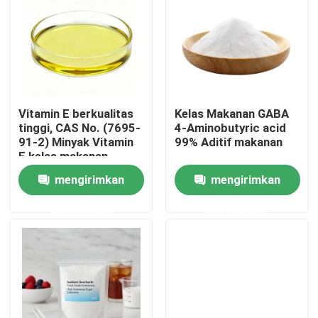
Vitamin E berkualitas
Kelas Makanan GABA
tinggi, CAS No. (7695-
4-Aminobutyric acid
91-2) Minyak Vitamin
99% Aditif makanan
E kelas makanan
mengirimkan
mengirimkan
permintaan
permintaan
Rumah
Produk
Video