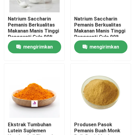
Tentang kami
Natrium Saccharin
Natrium Saccharin
Pemanis Berkualitas
Pemanis Berkualitas
Makanan Manis Tinggi
Makanan Manis Tinggi
Tur Pabrik
Pengganti Gula 99%
Pengganti Gula 99%
mengirimkan
mengirimkan
Kontrol kualitas
permintaan
permintaan
Hubungi kami
Berita
Permintaan Penawaran
Ekstrak Tumbuhan
Produsen Pasok
Lutein Suplemen
Pemanis Buah Monk
Ekstrak tumbuhan alami