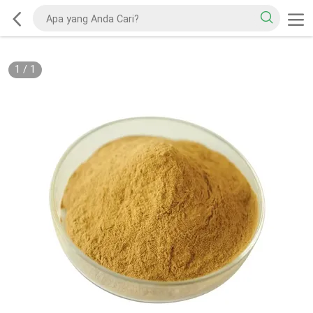
1
/
1