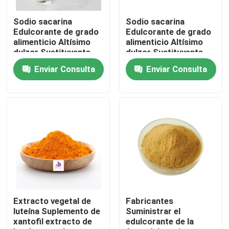
Sodio sacarina
Sodio sacarina
Sobre nosotros
Edulcorante de grado
Edulcorante de grado
alimenticio Altísimo
alimenticio Altísimo
dulzor Sustituyente
dulzor Sustituyente
Viaje de la fábrica
del azúcar 99%
del azúcar 99%
Enviar Consulta
Enviar Consulta
Control de calidad
Contacto los E.E.U.U.
Noticias
Pida una cita
Extracto vegetal de
Fabricantes
luteína Suplemento de
Suministrar el
xantofil extracto de
edulcorante de la
Extracto natural de la planta