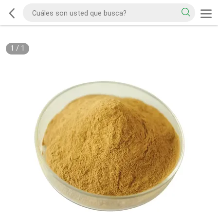
1
/
1