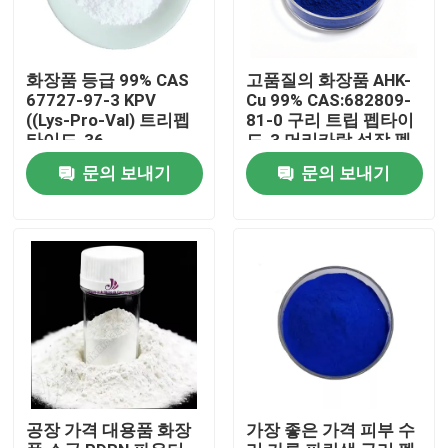
화장품 등급 99% CAS
고품질의 화장품 AHK-
67727-97-3 KPV
Cu 99% CAS:682809-
((Lys-Pro-Val) 트리펩
81-0 구리 트립 펩타이
타이드-36
드-3 머리카락 성장 펩
타이드
문의 보내기
문의 보내기
집
제품
공장 가격 대용품 화장
가장 좋은 가격 피부 수
비디오