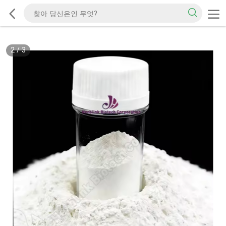
2
/
3