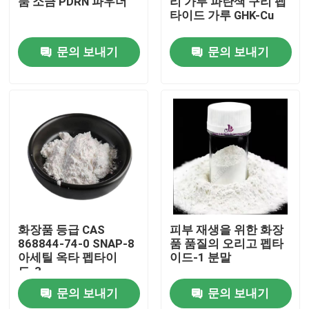
품 소금 PDRN 파우더
리 가루 파란색 구리 펩
타이드 가루 GHK-Cu
우리에 대하여
문의 보내기
문의 보내기
공장 여행
품질 관리
연락주세요
뉴스
화장품 등급 CAS
피부 재생을 위한 화장
868844-74-0 SNAP-8
품 품질의 오리고 펩타
아세틸 옥타 펩타이
이드-1 분말
인용문을 요구하세요
드-3
문의 보내기
문의 보내기
천연 식물 소재 추출물