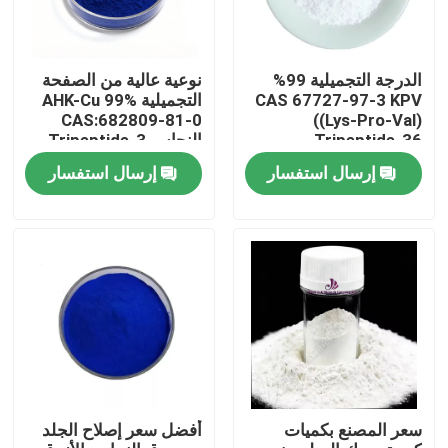
الدرجة التجميلية 99%
نوعية عالية من الصفحة
CAS 67727-97-3 KPV
التجميلية AHK-Cu 99%
CAS:682809-81-0
((Lys-Pro-Val)
Tripeptide-36
النحاس Tripeptide-3
الببتيد نمو الشعر
إرسال استفسار
إرسال استفسار
بيت
منتجات
سعر المصنع بكميات
أفضل سعر إصلاح الجلد
أشرطة فيديو