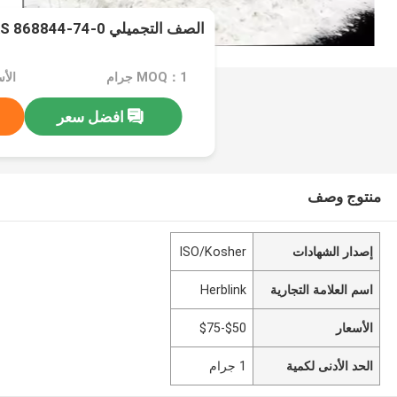
الصف التجميلي CAS 868844-74-0 مسحوق SNAP-8
MOQ：1 جرام
الأسع
افضل سعر
منتوج وصف
إصدار الشهادات
ISO/Kosher
اسم العلامة التجارية
Herblink
الأسعار
$50-$75
الحد الأدنى لكمية
1 جرام