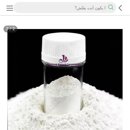
3
/
2