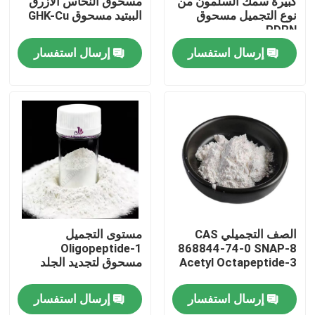
كبيرة سمك السلمون من
مسحوق النحاس الأزرق
نوع التجميل مسحوق
الببتيد مسحوق GHK-Cu
PDRN
معلومات عنا
إرسال استفسار
إرسال استفسار
جولة في المعمل
رقابة جودة
اتصل بنا
أخبار
الصف التجميلي CAS
مستوى التجميل
Oligopeptide-1
868844-74-0 SNAP-8
Acetyl Octapeptide-3
مسحوق لتجديد الجلد
اطلب اقتباس
إرسال استفسار
إرسال استفسار
مستخلصات نباتية طبيعية