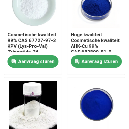
Cosmetische kwaliteit
Hoge kwaliteit
99% CAS 67727-97-3
Cosmetische kwaliteit
KPV (Lys-Pro-Val)
AHK-Cu 99%
Tripeptide-36
CAS:682809-81-0
Koper tripeptide-3
Aanvraag sturen
Aanvraag sturen
haargroeipeptide
Huis
Producten
Video's