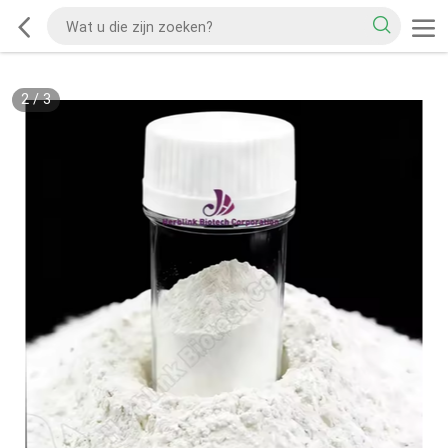
2
/
3