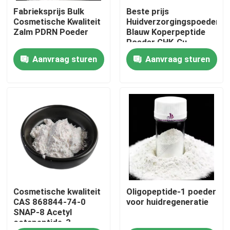
Fabrieksprijs Bulk
Beste prijs
Cosmetische Kwaliteit
Huidverzorgingspoeder
Ongeveer ons
Zalm PDRN Poeder
Blauw Koperpeptide
Poeder GHK-Cu
Aanvraag sturen
Aanvraag sturen
Fabrieksreis
Kwaliteitscontrole
Contact de V.S.
Nieuws
Cosmetische kwaliteit
Oligopeptide-1 poeder
Verzoek om een Citaat
CAS 868844-74-0
voor huidregeneratie
SNAP-8 Acetyl
octapeptide-3
Natuurlijk Installatieuittreksel