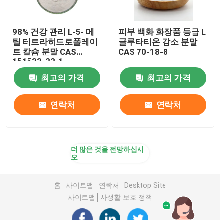
98% 건강 관리 L-5- 메
피부 백화 화장품 등급 L
틸 테트라히드로폴레이
글루타티온 감소 분말
트 칼슘 분말 CAS
CAS 70-18-8
151533-22-1
최고의 가격
최고의 가격
연락처
연락처
더 많은 것을 전망하십시
오
홈
사이트맵
연락처
Desktop Site
사이트맵
사생활 보호 정책