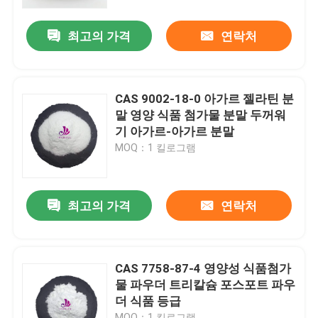
최고의 가격
연락처
우리에 대하여
공장 여행
CAS 9002-18-0 아가르 젤라틴 분
말 영양 식품 첨가물 분말 두꺼워
품질 관리
기 아가르-아가르 분말
MOQ：1 킬로그램
연락주세요
최고의 가격
연락처
뉴스
인용문을 요구하세요
CAS 7758-87-4 영양성 식품첨가
물 파우더 트리칼슘 포스포트 파우
더 식품 등급
천연 식물 소재 추출물
MOQ：1 킬로그램