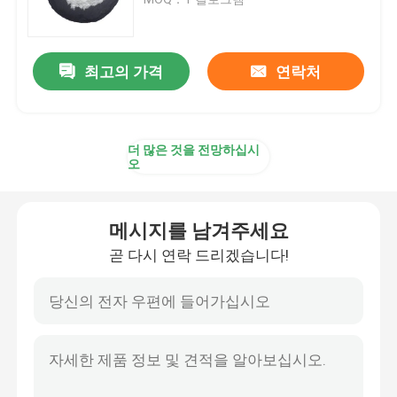
과일 과 채소 가루
최고의 가격
연락처
영양성 식품 첨가물 분말
더 많은 것을 전망하십시
천연 식품 염색제 분말
오
천연 차 분말
메시지를 남겨주세요
곧 다시 연락 드리겠습니다!
건강 관리 가루
아미노산 비타민
화장 원료