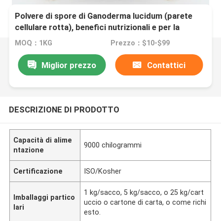
Polvere di spore di Ganoderma lucidum (parete
cellulare rotta), benefici nutrizionali e per la
salute, polisaccaridi di Ganoderma lucidum,
MOQ：1KG
Prezzo：$10-$99
triterpeni di Ganoderma lucidum.
Miglior prezzo
Contattici
DESCRIZIONE DI PRODOTTO
Capacità di alime
9000 chilogrammi
ntazione
Certificazione
ISO/Kosher
1 kg/sacco, 5 kg/sacco, o 25 kg/cart
Imballaggi partico
uccio o cartone di carta, o come richi
lari
esto.