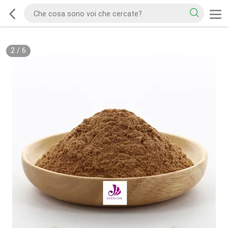
2
/
6