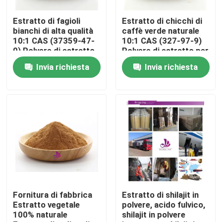
Estratto di fagioli
Estratto di chicchi di
Circa noi
bianchi di alta qualità
caffè verde naturale
10:1 CAS (37359-47-
10:1 CAS (327-97-9)
0) Polvere di estratto
Polvere di estratto per
Giro della fabbrica
di fagioli bianchi
uso alimentare
Invia richiesta
Invia richiesta
naturali
Controllo di qualità
Contatto Stati Uniti
Notizie
Richieda una citazione
Fornitura di fabbrica
Estratto di shilajit in
Estratto vegetale
polvere, acido fulvico,
100% naturale
shilajit in polvere
Estratto naturale della pianta