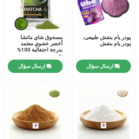
پودر یام بنفش طبیعی،
مسحوق شاي ماتشا
پودر یام بنفش
أخضر عضوي معتمد
بدرجة احتفالية 100%
نقي
ارسال سؤال
ارسال سؤال
صفحه اصلی
محصولات
فیلم های