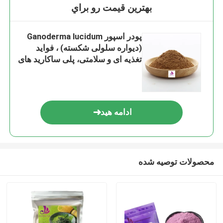
بهترين قيمت رو براي
پودر اسپور Ganoderma lucidum
(دیواره سلولی شکسته) ، فواید
تغذیه ای و سلامتی، پلی ساکارید های
Ganoderma lucidum، تریترپنهای
Ganoderma lucidum. اسپور های
ریشی
ادامه هید
محصولات توصیه شده