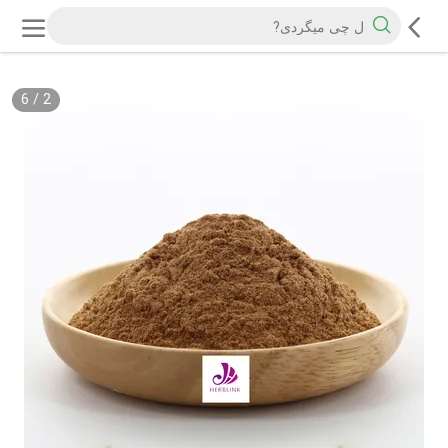
6
/
2