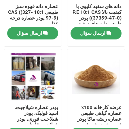
دانه های سفید کلیوی با
عصاره دانه قهوه سبز
کیفیت بالا P.E 10:1 CAS
طبیعی 10:1 CAS ((327-
درباره ما
((37359-47-0) پودر
97-9) پودر عصاره درجه
طبیعی دانه های سفید
غذایی
کلیوی P.E
ارسال سؤال
ارسال سؤال
تور کارخانه
کنترل کیفیت
با ما تماس بگیرید
اخبار
عرضه کارخانه 100٪
پودر عصاره شیلاجیت،
درخواست نقل قول
عصاره گیاهی طبیعی
اسید فولیک، پودر
عصاره ریشه ماکا پودر
شیلاجیت فوری، پودر
قیمت عمده فروشی
شیلاجیت غلیظ
عصاره گیاهی طبیعی