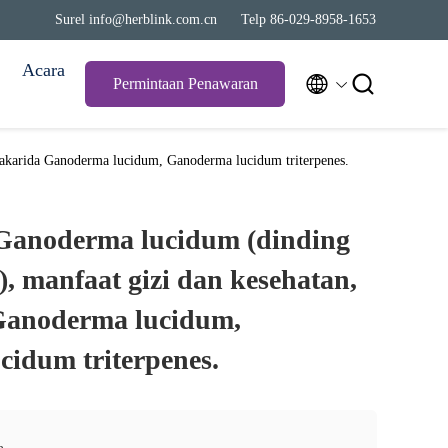
Surel info@herblink.com.cn
Telp 86-029-8958-1653
Acara


Permintaan Penawaran
isakarida Ganoderma lucidum, Ganoderma lucidum triterpenes.
Ganoderma lucidum (dinding
), manfaat gizi dan kesehatan,
 Ganoderma lucidum,
idum triterpenes.