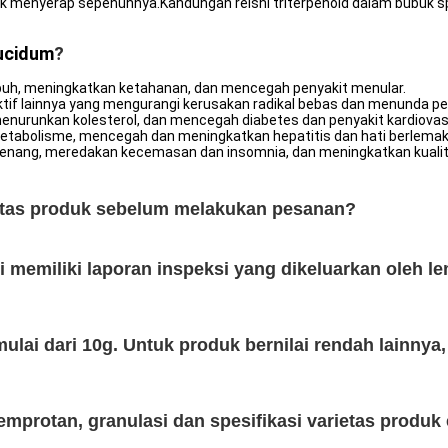
ntuk menyerap sepenuhnya.Kandungan reishi triterpenoid dalam bubuk 
ucidum
?
buh, meningkatkan ketahanan, dan mencegah penyakit menular.
n aktif lainnya yang mengurangi kerusakan radikal bebas dan menunda p
 menurunkan kolesterol, dan mencegah diabetes dan penyakit kardiovas
metabolisme, mencegah dan meningkatkan hepatitis dan hati berlemak
enang, meredakan kecemasan dan insomnia, dan meningkatkan kualita
itas produk sebelum melakukan pesanan?
i memiliki laporan inspeksi yang dikeluarkan oleh l
mulai dari 10g. Untuk produk bernilai rendah lainnya
mprotan, granulasi dan spesifikasi varietas produk 