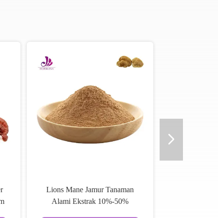
r
Lions Mane Jamur Tanaman
om
Alami Ekstrak 10%-50%
er
Hericium Erinaceus Ekstrak