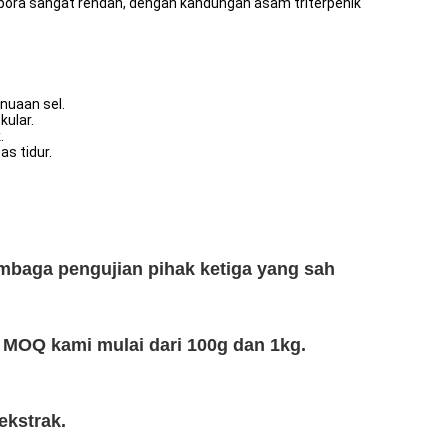
spora sangat rendah, dengan kandungan asam triterpenik
enuaan sel.
kular.
.
s tidur.
embaga pengujian pihak ketiga yang sah
, MOQ kami mulai dari 100g dan 1kg.
ekstrak.