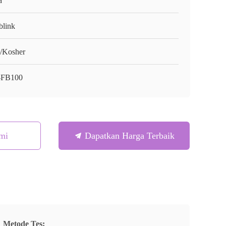
a
blink
/Kosher
-FB100
mi
Dapatkan Harga Terbaik
Metode Tes: