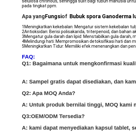
selulosa chitinous, sehingga sulit bagi tubuh manusia u
pada tingkat ppm.
Apa yang
Fungsi
o
f
Bubuk spora Ganoderma l
1Meningkatkan kekebalan: Mengatur sistem kekebalan tu
2Antioksidan: Berisi polisakarida, triterpenoid, dan baha
3Mengatur gula darah dan lipid: Menstabilkan gula darah,
4Melindungi hati: Mempromosikan detoksifikasi hati dan 
5Meningkatkan Tidur: Memiliki efek menenangkan dan pen
FAQ:
Q1: Bagaimana untuk mengkonfirmasi kual
A: Sampel gratis dapat disediakan, dan kam
Q2: Apa MOQ Anda?
A: Untuk produk bernilai tinggi, MOQ kami 
Q3:OEM/ODM Tersedia?
A: kami dapat menyediakan kapsul tablet, se