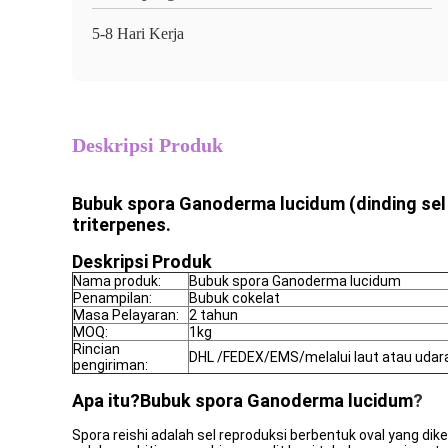
5-8 Hari Kerja
Deskripsi Produk
Bubuk spora Ganoderma lucidum (dinding sel
triterpenes.
Deskripsi Produk
Nama produk:
Bubuk spora Ganoderma lucidum
Penampilan:
Bubuk cokelat
Masa Pelayaran:
2 tahun
MOQ:
1kg
Rincian
DHL /FEDEX/EMS/melalui laut atau udar
pengiriman:
Apa itu?
Bubuk spora Ganoderma lucidum
?
Spora reishi adalah sel reproduksi berbentuk oval yang dik