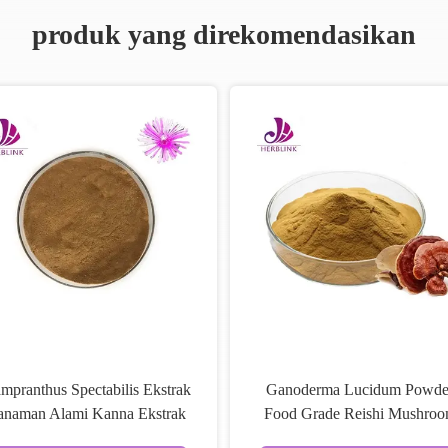
produk yang direkomendasikan
mpranthus Spectabilis Ekstrak
Ganoderma Lucidum Powde
anaman Alami Kanna Ekstrak
Food Grade Reishi Mushro
Bubuk
Ekstrak Tanaman Alami Powd