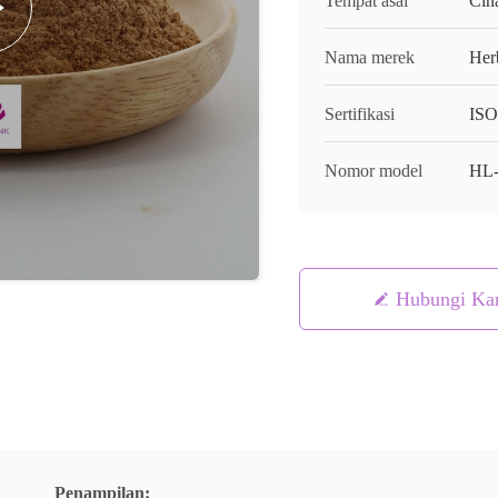
Tempat asal
Cin
Nama merek
Her
Sertifikasi
ISO
Nomor model
HL
Hubungi Ka
Penampilan: