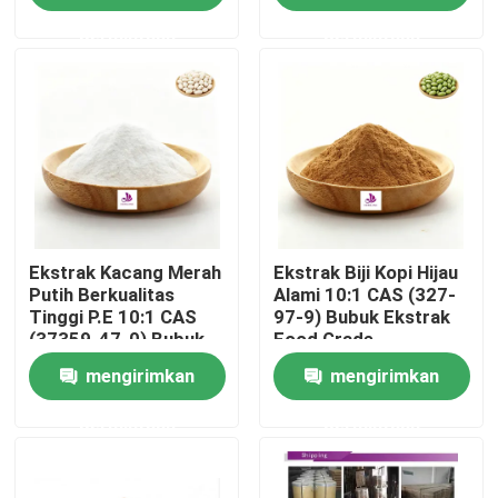
permintaan
permintaan
Tentang kami
Tur Pabrik
Kontrol kualitas
Ekstrak Kacang Merah
Ekstrak Biji Kopi Hijau
Hubungi kami
Putih Berkualitas
Alami 10:1 CAS (327-
Tinggi P.E 10:1 CAS
97-9) Bubuk Ekstrak
(37359-47-0) Bubuk
Food Grade
Berita
Ekstrak Kacang Merah
mengirimkan
mengirimkan
Putih Alami
Permintaan Penawaran
permintaan
permintaan
Ekstrak tumbuhan alami