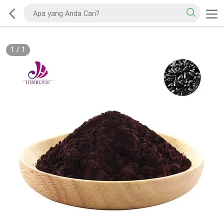
1
/
1