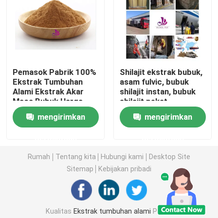
Bubuk Buah dan Sayuran
Bubuk aditif makanan gizi
Pemasok Pabrik 100%
Shilajit ekstrak bubuk,
Ekstrak Tumbuhan
asam fulvic, bubuk
Bubuk Pewarna Makanan Alami
Alami Ekstrak Akar
shilajit instan, bubuk
Maca Bubuk Harga
shilajit pekat
Grosir
mengirimkan
mengirimkan
Bubuk Teh Alami
permintaan
permintaan
Bubuk Perawatan Kesehatan
Rumah
Tentang kita
Hubungi kami
Desktop Site
Sitemap
Kebijakan pribadi
Vitamin asam amino
Bahan Baku Kosmetik
Kualitas
Ekstrak tumbuhan alami
Pabrik