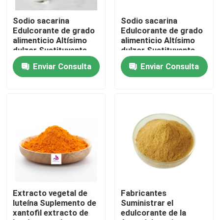
Sodio sacarina
Sodio sacarina
Sobre nosotros
Edulcorante de grado
Edulcorante de grado
alimenticio Altísimo
alimenticio Altísimo
dulzor Sustituyente
dulzor Sustituyente
Viaje de la fábrica
del azúcar 99%
del azúcar 99%
Enviar Consulta
Enviar Consulta
Control de calidad
Contacto los E.E.U.U.
Noticias
Pida una cita
Extracto vegetal de
Fabricantes
luteína Suplemento de
Suministrar el
xantofil extracto de
edulcorante de la
Extracto natural de la planta