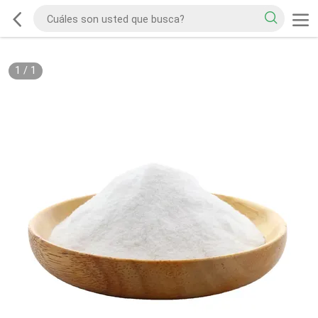
1
/
1