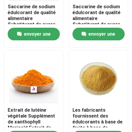
Saccarine de sodium
Saccarine de sodium
édulcorant de qualité
édulcorant de qualité
Au sujet de nous
alimentaire
alimentaire
Substituant de sucre
Substituant de sucre
de haute douceur 99%
de haute douceur 99%
envoyer une
envoyer une
Visite d'usine
demande
demande
Contrôle de qualité
Contact USA
Nouvelles
Extrait de lutéine
Les fabricants
Demandez une citation
végétale Supplément
fournissent des
de xanthophyll
édulcorants à base de
Marigold Extrait de
fruits à base de
Extrait naturel d'usine