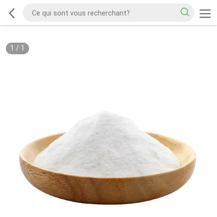
1
/
1