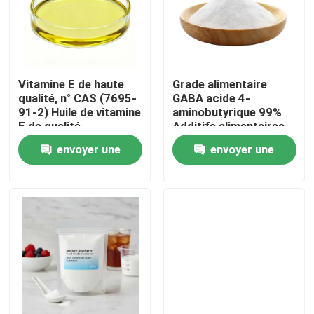
Vitamine E de haute
Grade alimentaire
qualité, n° CAS (7695-
GABA acide 4-
91-2) Huile de vitamine
aminobutyrique 99%
E de qualité
Additifs alimentaires
alimentaire
envoyer une
envoyer une
demande
demande
Maison
Produits
Vidéos