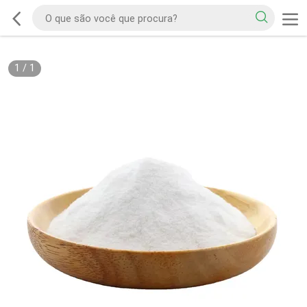
1
/
1