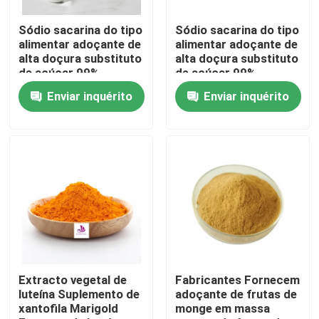
Sódio sacarina do tipo
Sódio sacarina do tipo
Sobre nós
alimentar adoçante de
alimentar adoçante de
alta doçura substituto
alta doçura substituto
de açúcar 99%
de açúcar 99%
Excursão da fábrica
Enviar inquérito
Enviar inquérito
Controle da qualidade
Contato E.U.
Notícia
Peça umas citações
Extracto vegetal de
Fabricantes Fornecem
luteína Suplemento de
adoçante de frutas de
xantofila Marigold
monge em massa
Extrato natural da planta