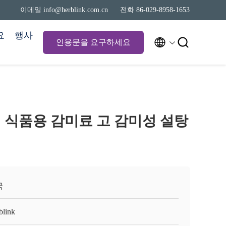
이메일 info@herblink.com.cn
전화 86-029-8958-1653
요
행사


인용문을 요구하세요
 식품용 감미료 고 감미성 설탕
국
blink