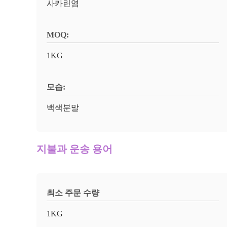
사카린염
MOQ:
1KG
모습:
백색분말
지불과 운송 용어
최소 주문 수량
1KG