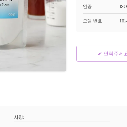
인증
ISO
모델 번호
HL-
연락주세
사양: