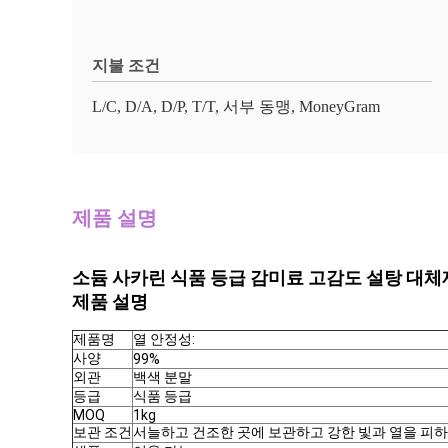
지불 조건
L/C, D/A, D/P, T/T, 서부 동맹, MoneyGram
제품 설명
소듐 사카린 식품 등급 감미료 고감도 설탕 대체재
제품 설명
제품명
열 안정성:
사양
99%
외관
백색 분말
등급
식품 등급
MOQ
1kg
보관 조건
서늘하고 건조한 곳에 보관하고 강한 빛과 열을 피하