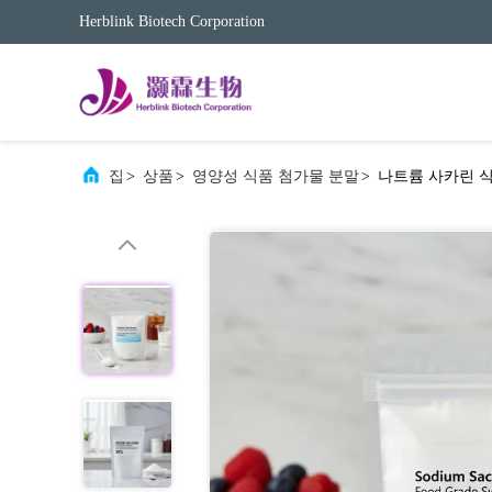
Herblink Biotech Corporation
집
>
상품
>
영양성 식품 첨가물 분말
>
나트륨 사카린 식