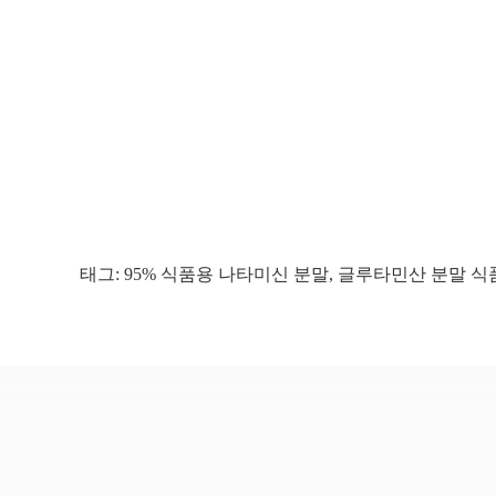
태그:
95% 식품용 나타미신 분말
,
글루타민산 분말 식