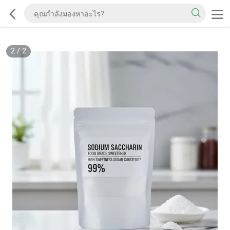
2
/
2