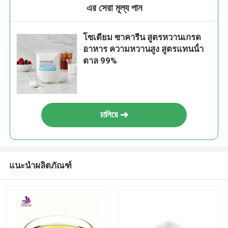
এর সেরা মূল্য পান
โซเดียม ซาคารีน สูตรหวานเกรด
อาหาร ความหวานสูง สูตรแทนน้ํา
ตาล 99%
চালিয়ে
แนะนำผลิตภัณฑ์