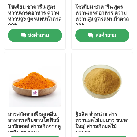
โซเดียม ซาคารีน สูตร
โซเดียม ซาคารีน สูตร
หวานเกรดอาหาร ความ
หวานเกรดอาหาร ความ
เกี่ยวกับเรา
หวานสูง สูตรแทนน้ําตาล
หวานสูง สูตรแทนน้ําตาล
99%
99%
ส่งคำถาม
ส่งคำถาม
ทัวร์โรงงาน
ควบคุมคุณภาพ
ติดต่อเรา
ข่าว
สารสกัดจากพืชลูเตอีน
ผู้ผลิต จําหน่าย สาร
ขอใบเสนอราคา
อาหารเสริมซานโตฟิลล์
หวานผลไม้มะนาว ขนาด
มาริกอลด์ สารสกัดจากลู
ใหญ่ สารสกัดผลไม้
เตอีน ขนาดผง
มะนาว
สารสกัดจากพืชธรรมชาติ