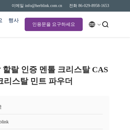
이메일 info@herblink.com.cn
전화 86-029-8958-1653
요
행사


인용문을 요구하세요
 할랄 인증 멘톨 크리스탈 CAS
멘톨 크리스탈 민트 파우더
국
blink