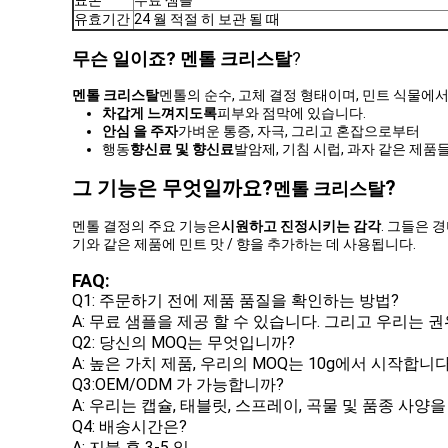
표본
무료 샘플
유효기간
24 월 적절 히 보관 될 때
무슨 일이죠?
멘톨 크리스탈
?
멘톨 크리스탈
멘톨의 순수, 고체 결정 형태이며, 민트 식물에
차갑게 느껴지도록
피부와 점막에 있습니다.
안심 을 주자
가벼운 통증, 자극, 그리고 혼잡으로부터
행동
향신료 및 향신료
발암제, 기침 시럽, 과자 같은 제품들
그 기능은 무엇일까요?
?
멘톨 크리스탈
멘톨 결정의 주요 기능은
시원하고 진정시키는 감각
. 그들은 
기와 같은 제품에 민트 맛 / 향을 추가하는 데 사용됩니다.
FAQ:
Q1: 주문하기 전에 제품 품질을 확인하는 방법?
A: 무료 샘플을 제공 할 수 있습니다. 그리고 우리는
Q2: 당신의 MOQ는 무엇입니까?
A: 높은 가치 제품, 우리의 MOQ는 10g에서 시작합니다
Q3:OEM/ODM 가 가능합니까?
A: 우리는 캡슐, 태블릿, 스프레이, 곡물 및 품종 사양
Q4: 배송시간은?
A: 지불 후 3-5 일.