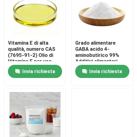
Vitamina E di alta
Grado alimentare
qualità, numero CAS
GABA acido 4-
(7695-91-2) Olio di
aminobutirico 99%
Vitamina E per uso
Additivi alimentari
alimentare
Invia richiesta
Invia richiesta
Casa
Prodotti
Video