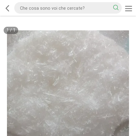
1
/
1