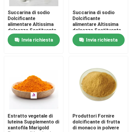
Succarina di sodio
Succarina di sodio
Circa noi
Dolcificante
Dolcificante
alimentare Altissima
alimentare Altissima
dolcezza Sostituente
dolcezza Sostituente
Giro della fabbrica
dello zucchero 99%
dello zucchero 99%
Invia richiesta
Invia richiesta
Controllo di qualità
Contatto Stati Uniti
Notizie
Richieda una citazione
Estratto vegetale di
Produttori Fornire
luteina Supplemento di
dolcificante di frutta
xantofila Marigold
di monaco in polvere
Estratto naturale della pianta