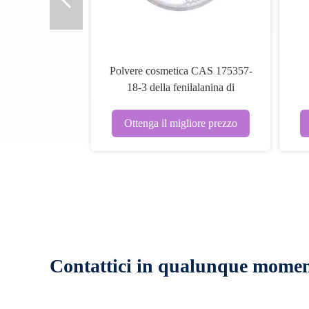
Polvere cosmetica CAS 175357-
18-3 della fenilalanina di
Undecylenoyl del grado
Ottenga il migliore prezzo
Contattici in qualunque mome