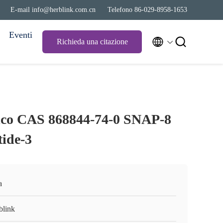
E-mail info@herblink.com.cn
Telefono 86-029-8958-1653
Eventi


Richieda una citazione
ico CAS 868844-74-0 SNAP-8
tide-3
a
blink