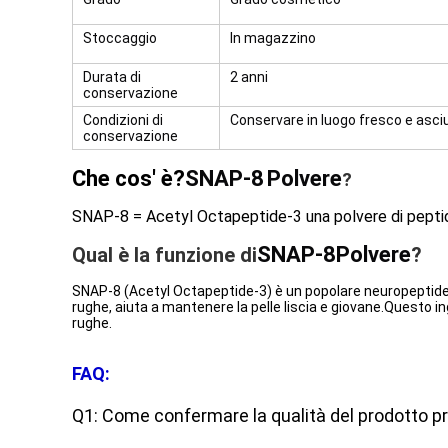
Stoccaggio
In magazzino
Durata di
2 anni
conservazione
Condizioni di
Conservare in luogo fresco e asciut
conservazione
Che cos' è?
SNAP-8
Polvere
?
SNAP‐8 = Acetyl Octapeptide‐3 una polvere di peptidi a
SNAP-8
Polvere
Qual è la funzione di
?
SNAP-8 (Acetyl Octapeptide-3) è un popolare neuropeptide an
rughe, aiuta a mantenere la pelle liscia e giovane.Questo in
rughe.
FAQ:
Q1: Come confermare la qualità del prodotto pri