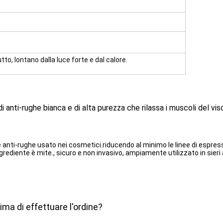
to, lontano dalla luce forte e dal calore.
nti-rughe bianca e di alta purezza che rilassa i muscoli del viso,
ti-rughe usato nei cosmetici.riducendo al minimo le linee di espression
grediente è mite., sicuro e non invasivo, ampiamente utilizzato in sieri
ma di effettuare l'ordine?