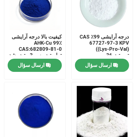
درجه آرایشی 99٪ CAS
کیفیت بالا درجه آرایشی
AHK-Cu 99٪
67727-97-3 KPV
CAS:682809-81-0
((Lys-Pro-Val)
تریپپتید-36
تراپیپتید مس-3 پپتید رشد
مو
ارسال سؤال
ارسال سؤال
صفحه اصلی
محصولات
فیلم های