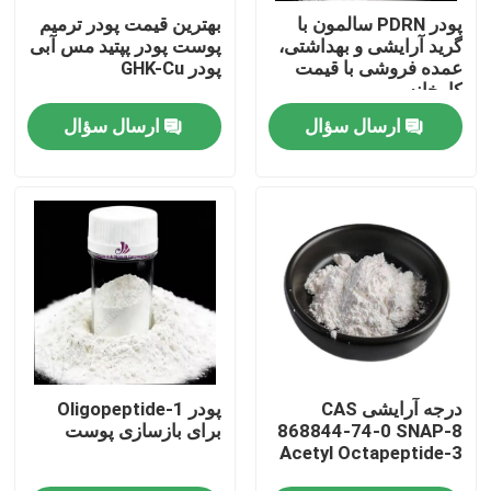
پودر PDRN سالمون با
بهترین قیمت پودر ترمیم
گرید آرایشی و بهداشتی،
پوست پودر پپتید مس آبی
درباره ما
عمده فروشی با قیمت
پودر GHK-Cu
کارخانه
ارسال سؤال
ارسال سؤال
تور کارخانه
کنترل کیفیت
با ما تماس بگیرید
اخبار
درجه آرایشی CAS
پودر Oligopeptide-1
درخواست نقل قول
868844-74-0 SNAP-8
برای بازسازی پوست
Acetyl Octapeptide-3
عصاره گیاهی طبیعی