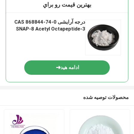
بهترين قيمت رو براي
درجه آرایشی CAS 868844-74-0
SNAP-8 Acetyl Octapeptide-3
ادامه هید
محصولات توصیه شده