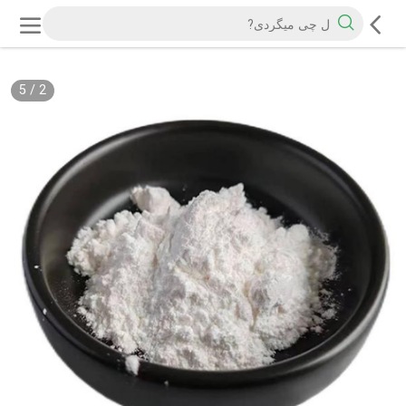
5
/
2