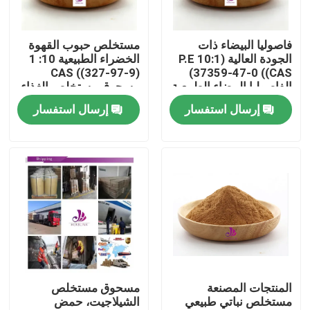
معلومات عنا
فاصوليا البيضاء ذات
مستخلص حبوب القهوة
الجودة العالية (P.E 10:1
الخضراء الطبيعية 10: 1
CAS ((327-97-9)
CAS)) 37359-47-0)
جولة في المعمل
الفاصوليا البيضاء الطبيعية
مسحوق مستخلص الغذاء
(P.E) مسحوق
إرسال استفسار
إرسال استفسار
رقابة جودة
اتصل بنا
أخبار
اطلب اقتباس
المنتجات المصنعة
مسحوق مستخلص
مستخلص نباتي طبيعي
الشيلاجيت، حمض
مستخلصات نباتية طبيعية