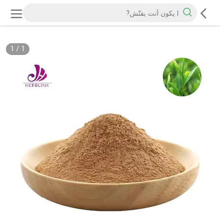
1
/
1