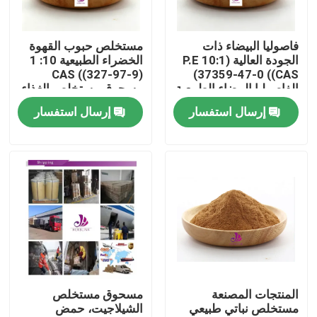
معلومات عنا
فاصوليا البيضاء ذات
مستخلص حبوب القهوة
الجودة العالية (P.E 10:1
الخضراء الطبيعية 10: 1
CAS ((327-97-9)
CAS)) 37359-47-0)
جولة في المعمل
الفاصوليا البيضاء الطبيعية
مسحوق مستخلص الغذاء
(P.E) مسحوق
إرسال استفسار
إرسال استفسار
رقابة جودة
اتصل بنا
أخبار
اطلب اقتباس
المنتجات المصنعة
مسحوق مستخلص
مستخلص نباتي طبيعي
الشيلاجيت، حمض
مستخلصات نباتية طبيعية