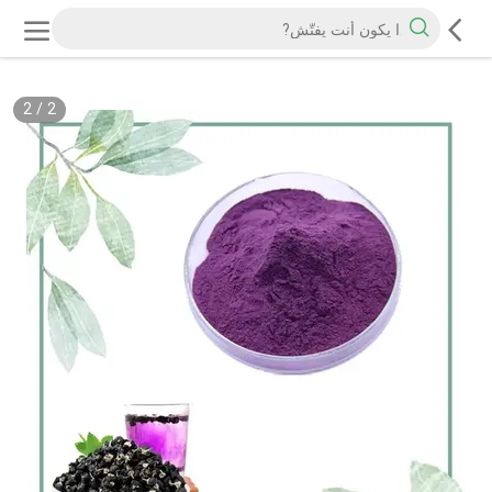
2
/
2