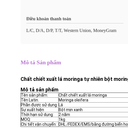
Điều khoản thanh toán
L/C, D/A, D/P, T/T, Western Union, MoneyGram
Mô tả Sản phẩm
Chất chiết xuất lá moringa tự nhiên bột mori
Mô tả sản phẩm
Tên sản phẩm:
Chất chiết xuất lá moringa
Tên Latin.
Moringa oleifera
Phần được sử dụng
Lá
Sự xuất hiện
Bột mịn xanh
Thời hạn sử dụng:
2 năm
MOQ:
1kg
Chi tiết vận chuyển:
DHL /FEDEX/EMS/bằng đường biển h