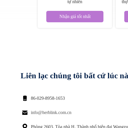
tự nhiên
thự
Nhận giá tốt nhất
Liên lạc chúng tôi bất cứ lúc n

86-029-8958-1653

info@herblink.com.cn

Phòng 2603, Tòa nhà H, Thành phố hiện đại Wangz