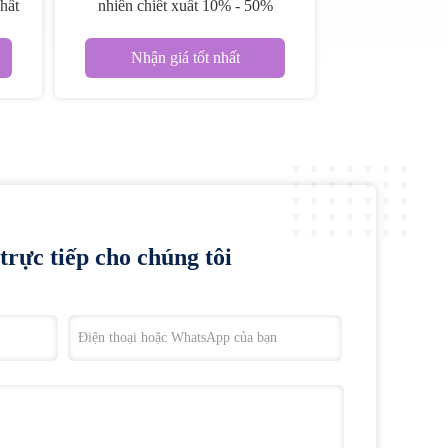
hất
nhiên chiết xuất 10% - 50%
ên
Hericium Erinaceus chiết xuất bột
Nhận giá tốt nhất
trực tiếp cho chúng tôi