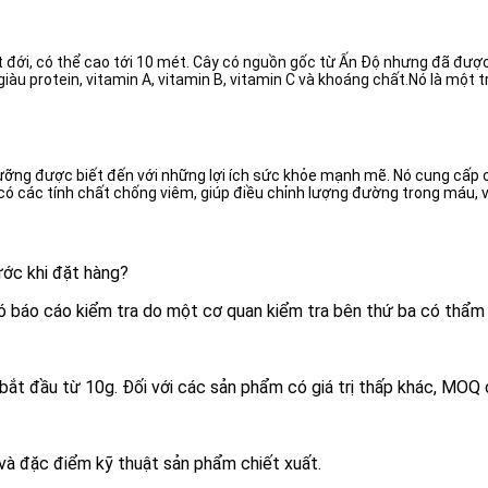
t đới, có thể cao tới 10 mét. Cây có nguồn gốc từ Ấn Độ nhưng đã được 
 giàu protein, vitamin A, vitamin B, vitamin C và khoáng chất.Nó là mộ
dưỡng được biết đến với những lợi ích sức khỏe mạnh mẽ. Nó cung cấp 
ó các tính chất chống viêm, giúp điều chỉnh lượng đường trong máu, và
ước khi đặt hàng?
có báo cáo kiểm tra do một cơ quan kiểm tra bên thứ ba có thẩm
 bắt đầu từ 10g. Đối với các sản phẩm có giá trị thấp khác, MOQ
t và đặc điểm kỹ thuật sản phẩm chiết xuất.