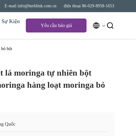
E-mail info@herblink.com.cn
điện thoại 86-029-8958-1653
Sự Kiện


Yêu cầu báo giá
 bỏ bột
t lá moringa tự nhiên bột
oringa hàng loạt moringa bỏ
ng Quốc