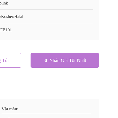
blink
/Kosher/Halal
-FB101
 Tôi
Nhận Giá Tốt Nhất
Vật mẫu: