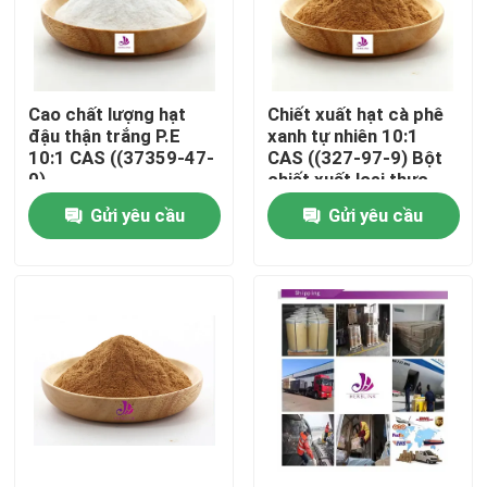
Về chúng tôi
Cao chất lượng hạt
Chiết xuất hạt cà phê
Tham quan nhà máy
đậu thận trắng P.E
xanh tự nhiên 10:1
10:1 CAS ((37359-47-
CAS ((327-97-9) Bột
0)
chiết xuất loại thực
Kiểm soát chất lượng
phẩm
Gửi yêu cầu
Gửi yêu cầu
Liên hệ chúng tôi
Tin tức
Yêu cầu báo giá
Chiết xuất thực vật tự nhiên