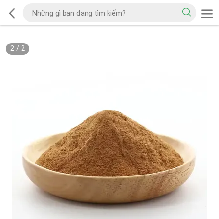
2
/
2