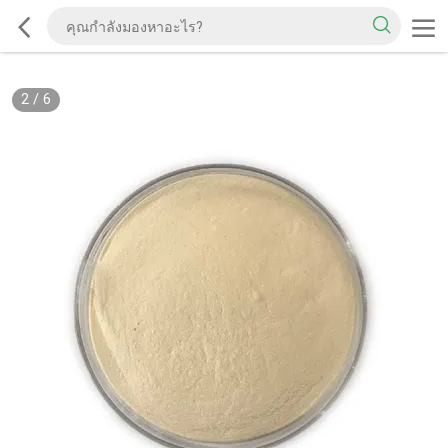
2
/
6