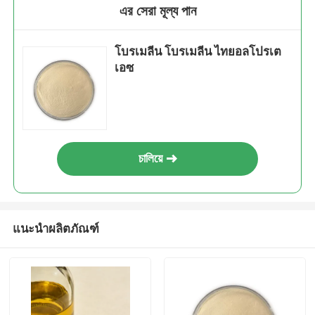
এর সেরা মূল্য পান
โบรเมลีน โบรเมลีน ไทยอลโปรเต
เอซ
চালিয়ে
แนะนำผลิตภัณฑ์