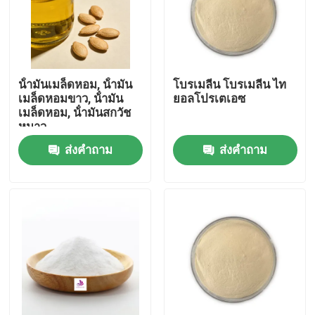
น้ํามันเมล็ดหอม, น้ํามัน
โบรเมลีน โบรเมลีน ไท
เมล็ดหอมขาว, น้ํามัน
ยอลโปรเตเอซ
เมล็ดหอม, น้ํามันสกวัช
หนาว
ส่งคำถาม
ส่งคำถาม
บ้าน
สินค้า
วิดีโอ