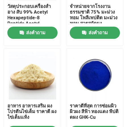
วัสดุประกอบเครื่องสํา
จําหน่ายจากโรงงาน
อาง สับ 99% Acetyl
ธรรมชาติ 75% มะม่วง
เกี่ยวกับเรา
Hexapeptide-8
หอม โพลีเพปติด มะม่วง
Peptide Acetyl
หอม สารสกัดผง
Hexapeptide 8
ส่งคำถาม
ส่งคำถาม
ทัวร์โรงงาน
ควบคุมคุณภาพ
ติดต่อเรา
ข่าว
อาหาร อาหารเสริม ผง
ราคาดีที่สุด การซ่อมผิว
ขอใบเสนอราคา
โปรตีนไข่เต็ม ราคาดี ผง
ผิวผง สีฟ้า ทองแดง พีปติ
ไข่เต็มแห้ง
ดผง GHK-Cu
สารสกัดจากพืชธรรมชาติ