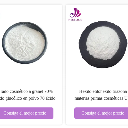
rado cosmético a granel 70%
Hexilo etilohexilo triazona
do glucólico en polvo 70 ácido
materias primas cosméticas 
glucólico
150 CAS 88122-99-0
Consiga el mejor precio
Consiga el mejor precio