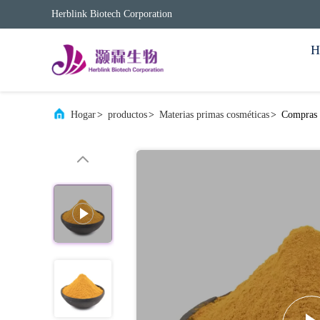
Herblink Biotech Corporation
H
Hogar
>
productos
>
Materias primas cosméticas
>
Compras 