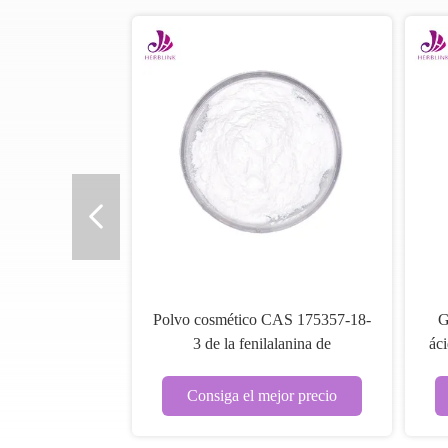
Polvo cosmético CAS 175357-18-
G
3 de la fenilalanina de
áci
Undecylenoyl del grado
Consiga el mejor precio