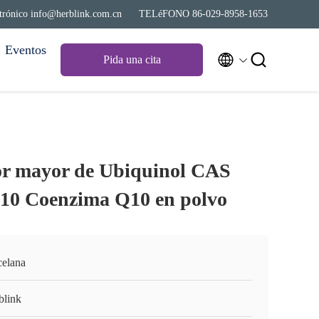
ctrónico info@herblink.com.cn
TELéFONO 86-029-8958-1653
Eventos


Pida una cita
or mayor de Ubiquinol CAS
10 Coenzima Q10 en polvo
celana
blink