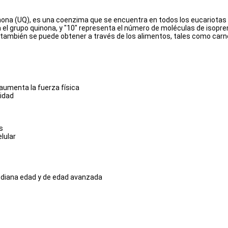
a (UQ), es una coenzima que se encuentra en todos los eucariotas q
a el grupo quinona, y "10" representa el número de moléculas de isopre
ambién se puede obtener a través de los alimentos, tales como carne 
y aumenta la fuerza física
lidad
s
lular
ediana edad y de edad avanzada