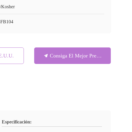
/Kosher
-FB104
E.U.U.
Consiga El Mejor Precio
Especificación: