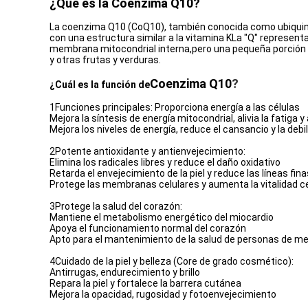
¿Qué es la Coenzima Q10?
La coenzima Q10 (CoQ10), también conocida como ubiquinon
con una estructura similar a la vitamina KLa "Q" represent
membrana mitocondrial interna,pero una pequeña porción t
y otras frutas y verduras.
Coenzima Q10
?
¿Cuál es la función de
1Funciones principales: Proporciona energía a las células
Mejora la síntesis de energía mitocondrial, alivia la fatiga 
Mejora los niveles de energía, reduce el cansancio y la debi
2Potente antioxidante y antienvejecimiento:
Elimina los radicales libres y reduce el daño oxidativo
Retarda el envejecimiento de la piel y reduce las líneas fina
Protege las membranas celulares y aumenta la vitalidad ce
3Protege la salud del corazón:
Mantiene el metabolismo energético del miocardio
Apoya el funcionamiento normal del corazón
Apto para el mantenimiento de la salud de personas de m
4Cuidado de la piel y belleza (Core de grado cosmético):
Antirrugas, endurecimiento y brillo
Repara la piel y fortalece la barrera cutánea
Mejora la opacidad, rugosidad y fotoenvejecimiento