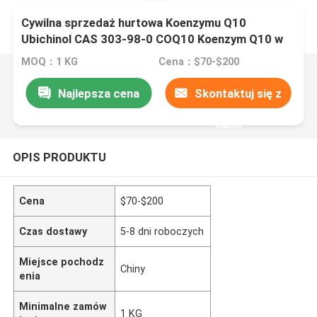
Cywilna sprzedaż hurtowa Koenzymu Q10
Ubichinol CAS 303-98-0 COQ10 Koenzym Q10 w
proszku
MOQ：1 KG
Cena：$70-$200
Najlepsza cena
Skontaktuj się z
nami
OPIS PRODUKTU
Cena
$70-$200
Czas dostawy
5-8 dni roboczych
Miejsce pochodz
Chiny
enia
Minimalne zamów
1 KG