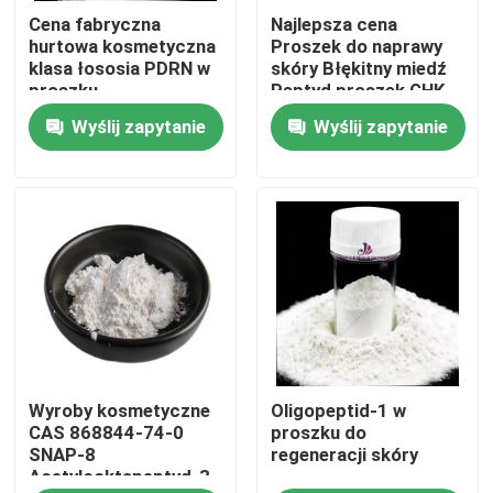
Cena fabryczna
Najlepsza cena
hurtowa kosmetyczna
Proszek do naprawy
O nas
klasa łososia PDRN w
skóry Błękitny miedź
proszku
Peptyd proszek GHK-
Cu
Wyślij zapytanie
Wyślij zapytanie
Wycieczka po fabryce
Kontrola jakości
Skontaktuj się z nami
Aktualności
Wyroby kosmetyczne
Oligopeptid-1 w
Poprosić o wycenę
CAS 868844-74-0
proszku do
SNAP-8
regeneracji skóry
Acetylooktapeptyd-3
Naturalny ekstrakt roślinny