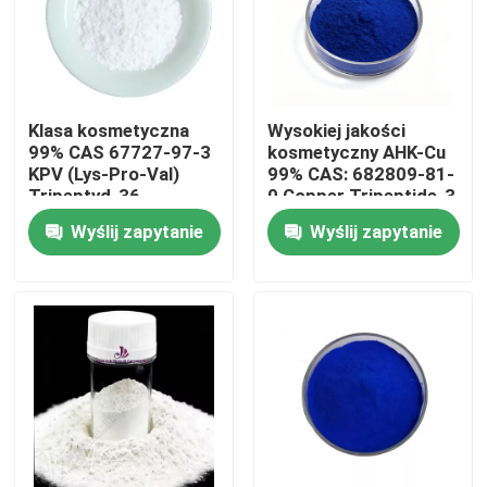
Klasa kosmetyczna
Wysokiej jakości
99% CAS 67727-97-3
kosmetyczny AHK-Cu
KPV (Lys-Pro-Val)
99% CAS: 682809-81-
Tripeptyd-36
0 Copper Tripeptide-3
peptyd na porost
Wyślij zapytanie
Wyślij zapytanie
włosów
Dom
Produkty
Filmy