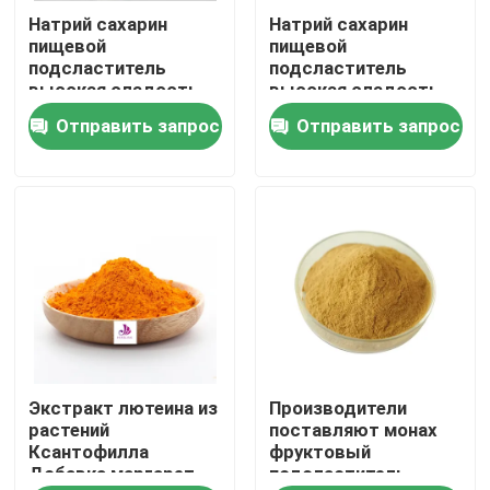
Натрий сахарин
Натрий сахарин
пищевой
пищевой
О нас
подсластитель
подсластитель
высокая сладость
высокая сладость
Заместитель сахара
Заместитель сахара
Отправить запрос
Отправить запрос
Путешествие фабрики
99%
99%
Проверка качества
Контакт США
Новости
Экстракт лютеина из
Производители
Спросите цитату
растений
поставляют монах
Ксантофилла
фруктовый
Добавка маргарет
подсластитель
Естественная выдержка завода