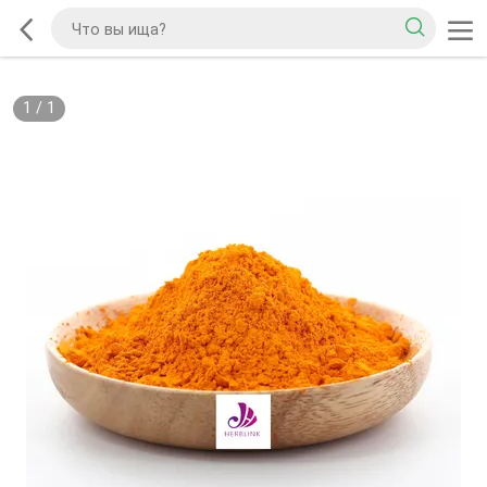
1
/
1