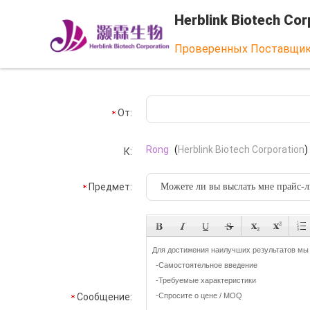
Herblink Biotech Cor
Проверенных Поставщи
От:
Rong
(
Herblink Biotech Corporation
)
К:
Предмет:
Сообщение: