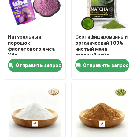
Натуральный
Сертифицированный
порошок
органический 100%
фиолетового ямса
чистый мача
Убе
зеленый чай в
порошке
Отправить запрос
Отправить запрос
Дом
Продукты
Видео