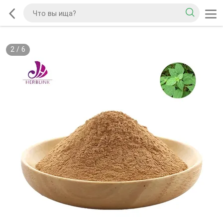
2
/
6