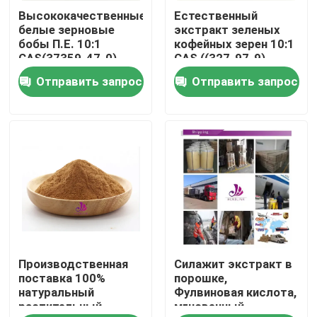
Высококачественные
Естественный
белые зерновые
экстракт зеленых
О нас
бобы П.Е. 10:1
кофейных зерен 10:1
CAS(37359-47-0)
CAS ((327-97-9)
Природные белые
Пищевой экстракт в
Отправить запрос
Отправить запрос
Путешествие фабрики
зерновые бобы П.Е.
порошке
порошок
Проверка качества
Контакт США
Новости
Производственная
Силажит экстракт в
Спросите цитату
поставка 100%
порошке,
натуральный
Фулвиновая кислота,
растительный
мгновенный
Естественная выдержка завода