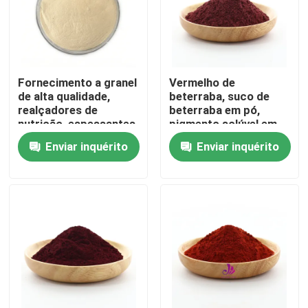
Fornecimento a granel
Vermelho de
de alta qualidade,
beterraba, suco de
realçadores de
beterraba em pó,
nutrição, espessantes,
pigmento solúvel em
estabilizadores CAS
água, betaína, aditivo
Enviar inquérito
Enviar inquérito
(9002-18-0) Pó de
alimentar, corante,
Agar de Grau
extrato de beterraba
Alimentício
vermelha
Casa
Produtos
Vídeos