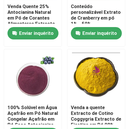
Venda Quente 25%
Conteúdo
Antocianina Natural
personalizável Extrato
Sobre nós
em Pó de Corantes
de Cranberry em pó
Alimentares Extracto
1% - 50%
de Frutas de Berinjela
Proantocianidinas
Enviar inquérito
Enviar inquérito
Excursão da fábrica
em Pó
Matéria-prima de
corantes alimentares
Controle da qualidade
Contato E.U.
Notícia
100% Solúvel em Água
Venda a quente
Peça umas citações
Açafrão em Pó Natural
Extracto de Cotino
Congelar Açafrão em
Coggygria Extracto de
Pó Seco Antocianina
Fisetina em Pó 98%
Extrato natural da planta