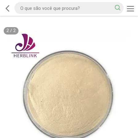
2
/
2