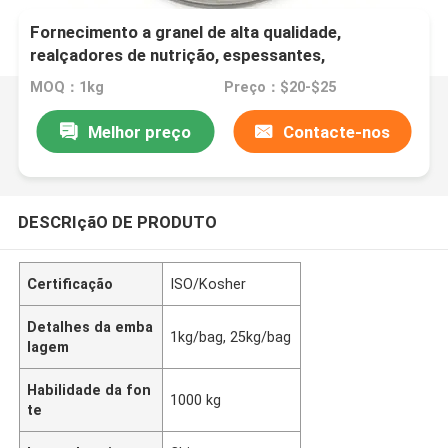
Fornecimento a granel de alta qualidade,
realçadores de nutrição, espessantes,
estabilizadores CAS (9002-18-0) Pó de Agar de
MOQ：1kg
Preço：$20-$25
Grau Alimentício
Melhor preço
Contacte-nos
DESCRIçãO DE PRODUTO
Certificação
ISO/Kosher
Detalhes da emba
1kg/bag, 25kg/bag
lagem
Habilidade da fon
1000 kg
te