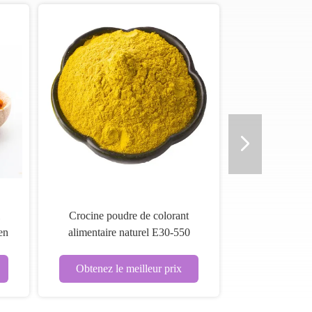
Crocine poudre de colorant
en
alimentaire naturel E30-550
Gardenia poudre jaune
Obtenez le meilleur prix