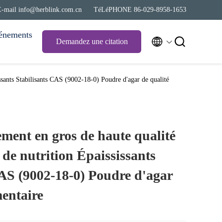
E-mail info@herblink.com.cn
TéLéPHONE 86-029-8958-1653
énements


Demandez une citation
ssants Stabilisants CAS (9002-18-0) Poudre d'agar de qualité
ment en gros de haute qualité
de nutrition Épaississants
CAS (9002-18-0) Poudre d'agar
mentaire