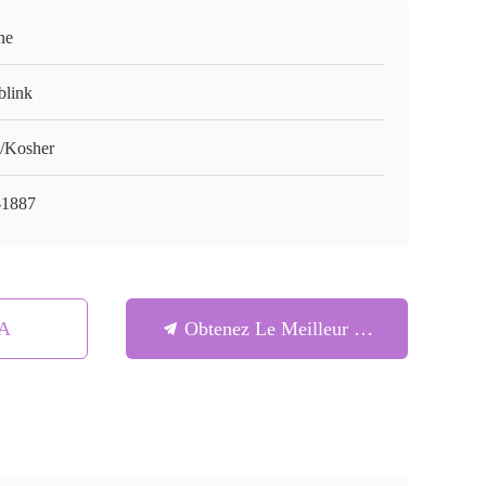
ne
blink
/Kosher
1887
SA
Obtenez Le Meilleur Prix