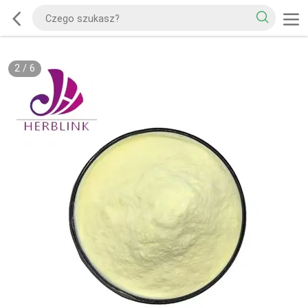
2
/
6