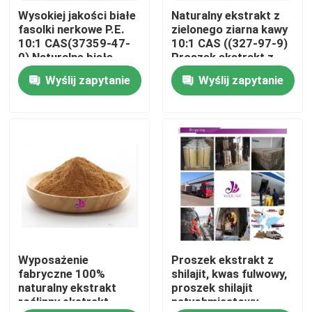
Wysokiej jakości białe
Naturalny ekstrakt z
fasolki nerkowe P.E.
zielonego ziarna kawy
O nas
10:1 CAS(37359-47-
10:1 CAS ((327-97-9)
0) Naturalne białe
Proszek ekstrakt z
fasolki nerkowe P.E. w
ziaren kawy
Wyślij zapytanie
Wyślij zapytanie
Wycieczka po fabryce
proszku
Kontrola jakości
Skontaktuj się z nami
Aktualności
Wyposażenie
Proszek ekstrakt z
Poprosić o wycenę
fabryczne 100%
shilajit, kwas fulwowy,
naturalny ekstrakt
proszek shilajit
roślinny ekstrakt
natychmiastowy,
Naturalny ekstrakt roślinny