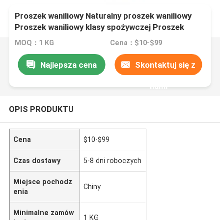
Proszek waniliowy Naturalny proszek waniliowy
Proszek waniliowy klasy spożywczej Proszek
waniliowy rozpuszczalny w wodzie Proszek
MOQ：1 KG
Cena：$10-$99
waniliowy Ekstrakt waniliowy Proszek organiczny
Proszek waniliowy Proszek waniliowy
Najlepsza cena
Skontaktuj się z
nami
OPIS PRODUKTU
Cena
$10-$99
Czas dostawy
5-8 dni roboczych
Miejsce pochodz
Chiny
enia
Minimalne zamów
1 KG