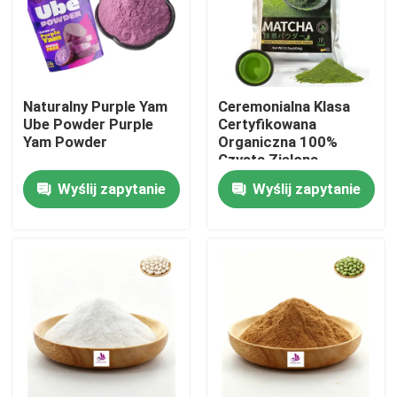
Naturalny Purple Yam
Ceremonialna Klasa
Ube Powder Purple
Certyfikowana
Yam Powder
Organiczna 100%
Czysta Zielona
Herbata Matcha w
Wyślij zapytanie
Wyślij zapytanie
Proszku
Dom
Produkty
Filmy