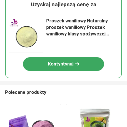
Uzyskaj najlepszą cenę za
Proszek waniliowy Naturalny
proszek waniliowy Proszek
waniliowy klasy spożywczej
Proszek waniliowy
rozpuszczalny w wodzie
Proszek waniliowy Ekstrakt
waniliowy Proszek organiczny
Kontyntynuj
Proszek waniliowy Proszek
waniliowy
Polecane produkty