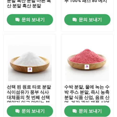
분말 흑산 분말 마른 흑
루 100% 패스 80 메시
산 분말 흑산 분말
우리에 대하여
문의 보내기
문의 보내기
공장 여행
품질 관리
연락주세요
뉴스
선택 된 원료 타로 분말
수박 분말, 물에 녹는 수
식이섬유가 풍부 식사
박 주스 분말, 즉시 농축
대체품의 첫 번째 선택
분말 식품 산업, 음료 산
인용문을 요구하세요
영양가 있고 맛있는 부
업, 건강 관리 제품 산업
담이 없습니다
에서 사용할 수 있습니
문의 보내기
문의 보내기
다.
천연 식물 소재 추출물