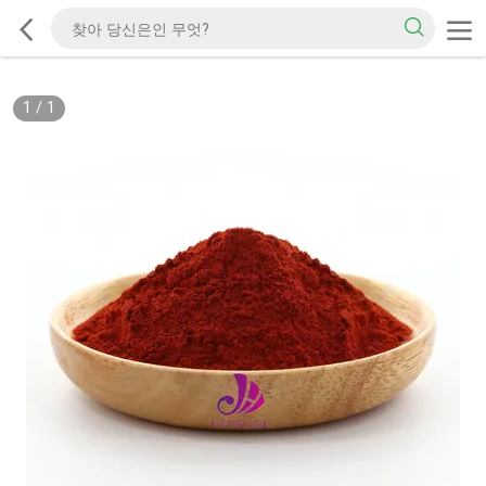
1
/
1