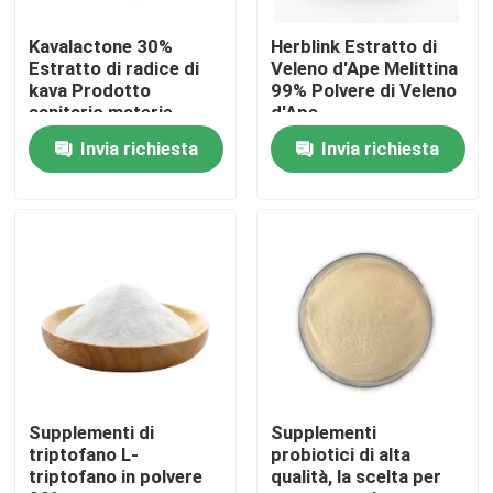
Kavalactone 30%
Herblink Estratto di
Circa noi
Estratto di radice di
Veleno d'Ape Melittina
kava Prodotto
99% Polvere di Veleno
sanitario materie
d'Ape
Giro della fabbrica
prime estratto di kava
Invia richiesta
Invia richiesta
Controllo di qualità
Contatto Stati Uniti
Notizie
Richieda una citazione
Supplementi di
Supplementi
triptofano L-
probiotici di alta
triptofano in polvere
qualità, la scelta per
Estratto naturale della pianta