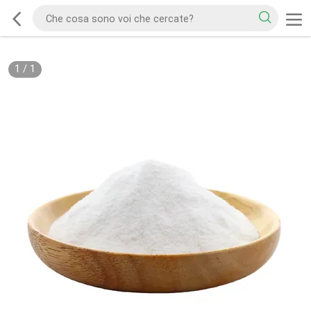
1
/
1