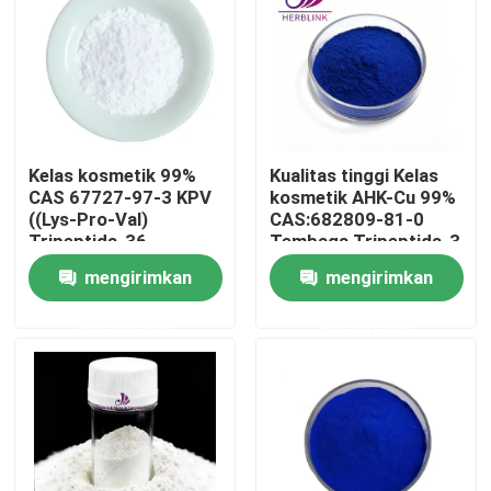
Kelas kosmetik 99%
Kualitas tinggi Kelas
CAS 67727-97-3 KPV
kosmetik AHK-Cu 99%
((Lys-Pro-Val)
CAS:682809-81-0
Tripeptida-36
Tembaga Tripeptida-3
Peptida pertumbuhan
mengirimkan
mengirimkan
rambut
permintaan
permintaan
Rumah
Produk
Video