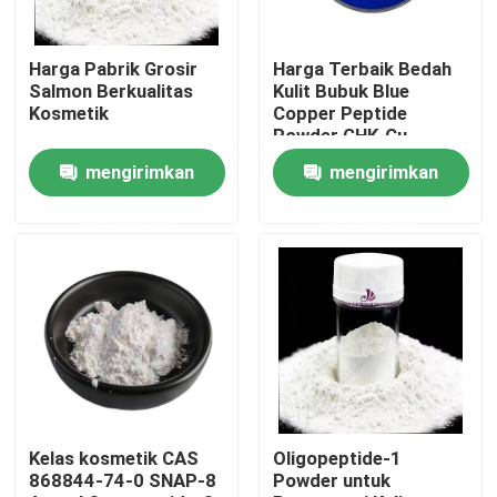
Tentang kami
Harga Pabrik Grosir
Harga Terbaik Bedah
Salmon Berkualitas
Kulit Bubuk Blue
Kosmetik
Copper Peptide
Tur Pabrik
Powder GHK-Cu
mengirimkan
mengirimkan
Kontrol kualitas
permintaan
permintaan
Hubungi kami
Berita
Permintaan Penawaran
Kelas kosmetik CAS
Oligopeptide-1
868844-74-0 SNAP-8
Powder untuk
Ekstrak tumbuhan alami