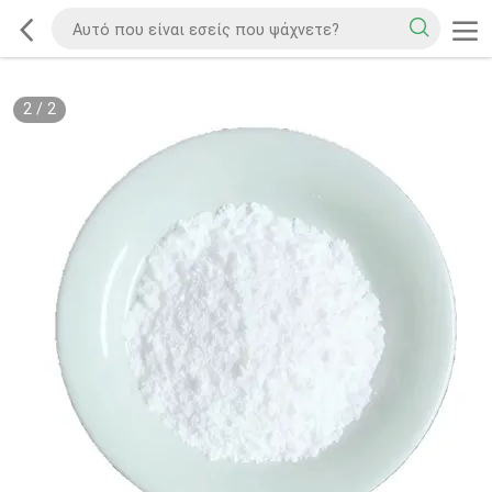
2
/
2