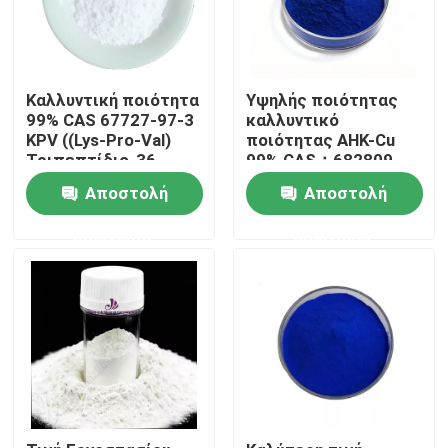
Καλλυντική ποιότητα
Υψηλής ποιότητας
99% CAS 67727-97-3
καλλυντικό
KPV ((Lys-Pro-Val)
ποιότητας AHK-Cu
Τριπεπτίδιο-36
99% CAS：682809-
81-0 Τριπεπτίδιο
Αποστολή
Αποστολή
χαλκού-3 πεπτίδιο
ανάπτυξης μαλλιών
ερώτησης
ερώτησης
Σπίτι
Προϊόντα
Βίντεο