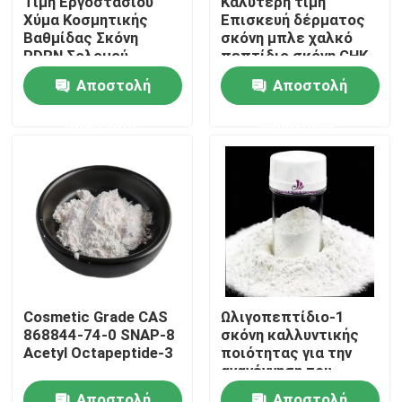
Τιμή Εργοστασίου
Καλύτερη τιμή
Χύμα Κοσμητικής
Επισκευή δέρματος
Βαθμίδας Σκόνη
σκόνη μπλε χαλκό
Περίπου εμείς
PDRN Σολομού
πεπτίδιο σκόνη GHK-
Cu
Αποστολή
Αποστολή
Γύρος εργοστασίων
ερώτησης
ερώτησης
Ποιοτικός έλεγχος
Επαφή ΗΠΑ
Ειδήσεις
Cosmetic Grade CAS
Ωλιγοπεπτίδιο-1
868844-74-0 SNAP-8
σκόνη καλλυντικής
Ζητήστε ένα απόσπασμα
Acetyl Octapeptide-3
ποιότητας για την
αναγέννηση του
δέρματος
Φυσικό εκχύλισμα φυτού
Αποστολή
Αποστολή