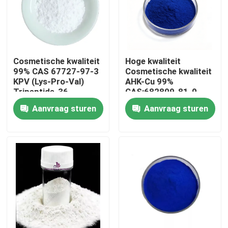
Cosmetische kwaliteit
Hoge kwaliteit
99% CAS 67727-97-3
Cosmetische kwaliteit
KPV (Lys-Pro-Val)
AHK-Cu 99%
Tripeptide-36
CAS:682809-81-0
Koper tripeptide-3
Aanvraag sturen
Aanvraag sturen
haargroeipeptide
Huis
Producten
Video's