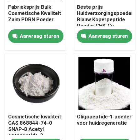
Fabrieksprijs Bulk
Beste prijs
Cosmetische Kwaliteit
Huidverzorgingspoeder
Ongeveer ons
Zalm PDRN Poeder
Blauw Koperpeptide
Poeder GHK-Cu
Aanvraag sturen
Aanvraag sturen
Fabrieksreis
Kwaliteitscontrole
Contact de V.S.
Nieuws
Cosmetische kwaliteit
Oligopeptide-1 poeder
Verzoek om een Citaat
CAS 868844-74-0
voor huidregeneratie
SNAP-8 Acetyl
octapeptide-3
Natuurlijk Installatieuittreksel