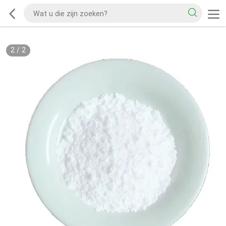
2
/
2